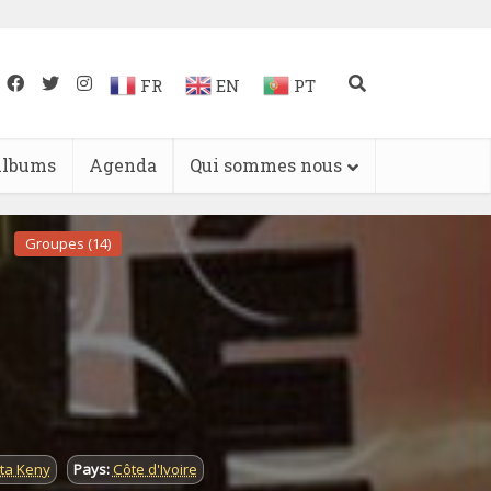
FR
EN
PT
lbums
Agenda
Qui sommes nous
Groupes (14)
ta Keny
Pays:
Côte d'Ivoire