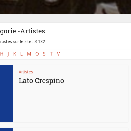
gorie -Artistes
rtistes sur le site : 3 182
H
J
K
L
M
O
S
T
V
Artistes
Lato Crespino