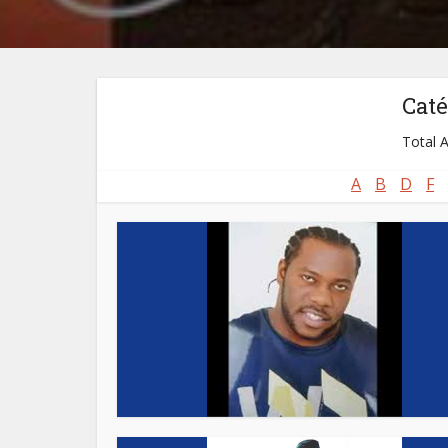
Caté
Total A
A
B
D
F