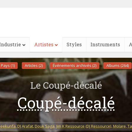
Industrie
Artistes
Styles
Instruments
A
Pays (1)
Articles (2)
Événements archivés (2)
Albums (264)
Le Coupé-décalé
Coupé-décalé
Leekunfa
,
DJ Arafat
,
Douk Saga
,
Jim K Ressource (DJ Ressource)
,
Molare
,
Ta