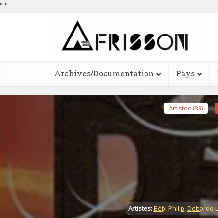
"
"
Archives/Documentation
Pays
Artistes (39)
Artistes:
Bébi Philip
,
Debordo 