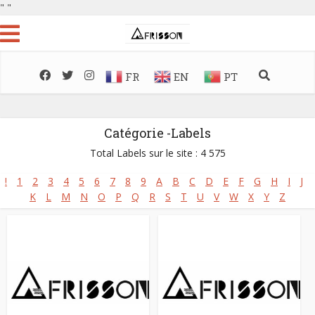
"
"
FR
EN
PT
Catégorie -Labels
Total Labels sur le site : 4 575
!
1
2
3
4
5
6
7
8
9
A
B
C
D
E
F
G
H
I
J
K
L
M
N
O
P
Q
R
S
T
U
V
W
X
Y
Z