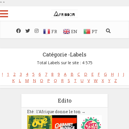
"
"
FR
EN
PT
Catégorie -Labels
Total Labels sur le site : 4 575
!
1
2
3
4
5
6
7
8
9
A
B
C
D
E
F
G
H
I
J
K
L
M
N
O
P
Q
R
S
T
U
V
W
X
Y
Z
Edito
Eté : l’Afrique donne le ton
→