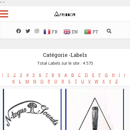
"
"
FR
EN
PT
Catégorie -Labels
Total Labels sur le site : 4 575
!
1
2
3
4
5
6
7
8
9
A
B
C
D
E
F
G
H
I
J
K
L
M
N
O
P
Q
R
S
T
U
V
W
X
Y
Z