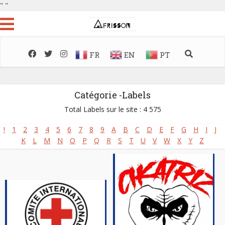
"
"
FR
EN
PT
Catégorie -Labels
Total Labels sur le site : 4 575
!
1
2
3
4
5
6
7
8
9
A
B
C
D
E
F
G
H
I
J
K
L
M
N
O
P
Q
R
S
T
U
V
W
X
Y
Z