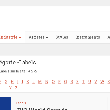
Industrie
Artistes
Styles
Instruments
A
égorie -Labels
abels sur le site : 4 575
F
G
H
I
J
K
L
M
N
O
P
Q
R
S
T
U
V
W
X
Y
Z
Labels