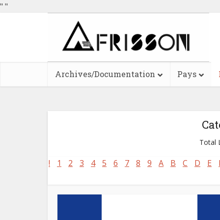
"
"
Archives/Documentation
Pays
Cat
Total L
!
1
2
3
4
5
6
7
8
9
A
B
C
D
E