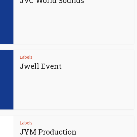
JVC World Sounds
Labels
Jwell Event
Labels
JYM Production