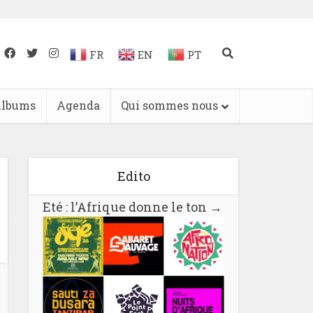
FR
EN
PT
lbums
Agenda
Qui sommes nous
Edito
Eté : l’Afrique donne le ton
→