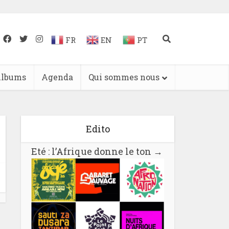
FR
EN
PT
lbums
Agenda
Qui sommes nous
Edito
Eté : l’Afrique donne le ton
→