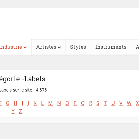
Industrie
Artistes
Styles
Instruments
A
égorie -Labels
abels sur le site : 4 575
F
G
H
I
J
K
L
M
N
O
P
Q
R
S
T
U
V
W
X
Y
Z