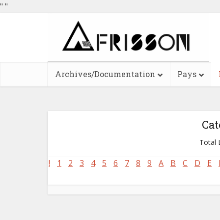
"
"
Archives/Documentation
Pays
Cat
Total L
!
1
2
3
4
5
6
7
8
9
A
B
C
D
E