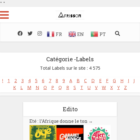
"
"
FR
EN
PT
Catégorie -Labels
Total Labels sur le site : 4 575
!
1
2
3
4
5
6
7
8
9
A
B
C
D
E
F
G
H
I
J
K
L
M
N
O
P
Q
R
S
T
U
V
W
X
Y
Z
Edito
Eté : l’Afrique donne le ton
→