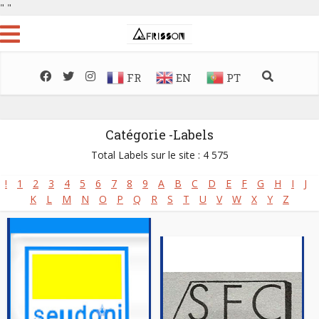
"
"
FR
EN
PT
Catégorie -Labels
Total Labels sur le site : 4 575
!
1
2
3
4
5
6
7
8
9
A
B
C
D
E
F
G
H
I
J
K
L
M
N
O
P
Q
R
S
T
U
V
W
X
Y
Z