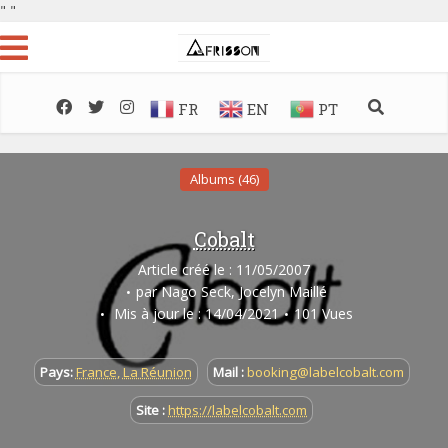
"
"
FR
EN
PT
Albums (46)
Cobalt
Article créé le : 11/05/2007
par
Nago Seck
,
Jocelyn Maillé
Mis à jour le : 14/04/2021
101 Vues
Pays:
France
,
La Réunion
Mail :
booking@labelcobalt.com
Site :
https://labelcobalt.com