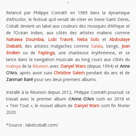
"
Relancé par Philippe Conrath en 1989 dans la dynamique
d’Africolor, le festival qu’il venait de créer en Seine-Saint-Denis,
Cobalt devient un label aux couleurs des musiques d’Afrique et
de l’Océan Indien, aux côtés des artistes maliens comme
Nahawa Doumbia
,
Lobi Traoré
,
Neba Solo
et
Abdoulaye
Diabaté
, des artistes malgaches comme
Salala
, Senge,
Jean
Emilien
ou de
Faytinga
, une chanteuse érythréenne, et se
lance dans la navigation musicale au long cours aux côtés du
maloya
de la
Réunion
avec
Danyel Waro
(depuis 1994) et
Anne
O’Aro
, après avoir suivi
Christine Salem
pendant dix ans et de
Zanmari Baré
pour ses deux premiers albums.
Installé à la Réunion depuis 2012, Philippe Conrath poursuit ce
travail avec le premier album d’
Anne O’Aro
sorti en 2018 et
« Tinn Tout », le nouvel album de
Danyel Waro
sorti fin février
2020.
*Source : labelcobalt.com/