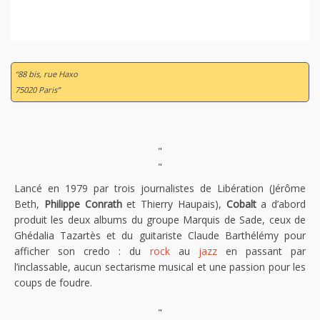
“88 bis, rue Haxo
75020 Paris”
"
"
Lancé en 1979 par trois journalistes de Libération (Jérôme
Beth,
Philippe Conrath
et Thierry Haupais),
Cobalt
a d’abord
produit les deux albums du groupe Marquis de Sade, ceux de
Ghédalia Tazartès et du guitariste Claude Barthélémy pour
afficher son credo : du
rock
au
jazz
en passant par
l’inclassable, aucun sectarisme musical et une passion pour les
coups de foudre.
"