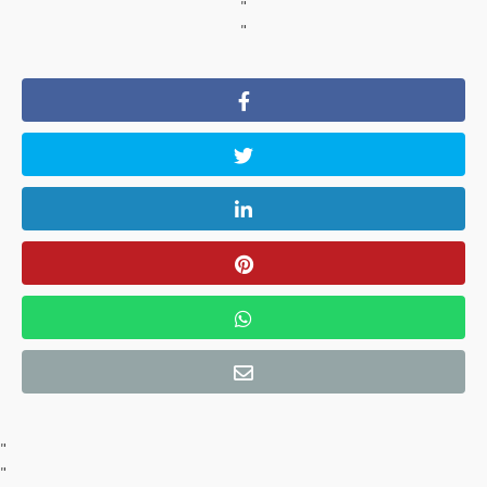
"
"
"
"