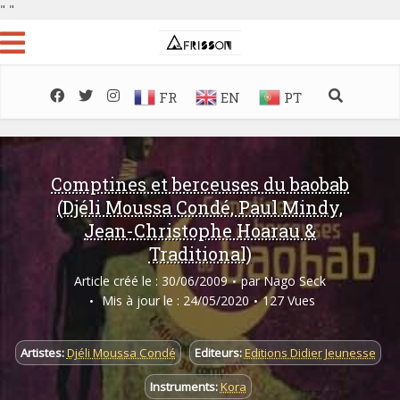
"
"
FR
EN
PT
Comptines et berceuses du baobab
(Djéli Moussa Condé, Paul Mindy,
Jean-Christophe Hoarau &
Traditional)
Article créé le : 30/06/2009
par
Nago Seck
Mis à jour le : 24/05/2020
127 Vues
Artistes:
Djéli Moussa Condé
Editeurs:
Editions Didier Jeunesse
Instruments:
Kora