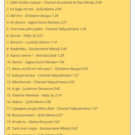
1. Uélé moliba makasi - Chantal Grosléziat & Paul Mindy 2:09
2. Ka baga ne ma - Sylla Mama 2:04
3. Ndi le e - Ghislaine Noupa 1:36
4. So diyara - Sagna Guire Ramata 2:21
5. Yum maa yehii jaabe - Chantal Habyalimana 1:35
6. Eya be - Haby Sy 0:21
7. Baranin - LucieDa Silvera 1:14
8. Mademba - Souleymane Mbodj 2:44
9. Aayoo nenne ! - Aminata Seck 1:29
10. Denko - Sagna Guiré Ramata 1:04
11. Nwou wo'lâ nzi ntâ nseu? - Ghislaine Noupa 0:53
12. Kabuye kaniye - Chantal Habyalimana 1:57
13. Nkwihoreze - Chantal Habyalimana 2:03
14. In ga - Lucienne Yansanne 0:42
15. Faatima Hawwaa - Haby Sy 2:16
16. Makun - Sylla Mama 2:06
17. Injangwe yanjye (Mon âne) - Chantal Habyalimana 1:37
18. Buututumaani - Sylla Mama 0:57
19. Sirada la - Niama Kouyaté 2:02
20. Tank loxo nopp - Souleymane Mbodj 0:42
21. Ndaga an kara - Sylla Mama 0:40