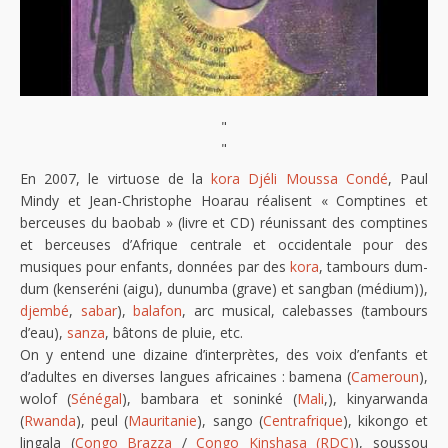
"
"
En 2007, le virtuose de la
kora
Djéli Moussa Condé
, Paul
Mindy et Jean-Christophe Hoarau réalisent « Comptines et
berceuses du baobab » (livre et CD) réunissant des comptines
et berceuses d’Afrique centrale et occidentale pour des
musiques pour enfants, données par des
kora
, tambours dum-
dum (kenseréni (aigu), dunumba (grave) et sangban (médium)),
djembé
,
sabar
),
balafon
, arc musical, calebasses (tambours
d’eau),
sanza
, bâtons de pluie, etc.
On y entend une dizaine d’interprètes, des voix d’enfants et
d’adultes en diverses langues africaines : bamena (
Cameroun
),
wolof (
Sénégal
), bambara et soninké (
Mali
,), kinyarwanda
(
Rwanda
), peul (
Mauritanie
), sango (
Centrafrique
), kikongo et
lingala (
Congo Brazza
/
Congo Kinshasa (RDC)
), soussou