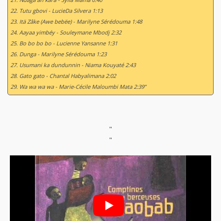
22. Tutu gbovi - LucieDa Silvera 1:13
23. Itä Zâke (Awe bebëe) - Marilyne Sérédouma 1:48
24. Aayaa yimbéy - Souleymane Mbodj 2:32
25. Bo bo bo bo - Lucienne Yansanne 1:31
26. Dunga - Marilyne Sérédouma 1:23
27. Usumani ka dundunnin - Niama Kouyaté 2:43
28. Gato gato - Chantal Habyalimana 2:02
29. Wa wa wa wa - Marie-Cécile Maloumbi Mata 2:39”
"
"