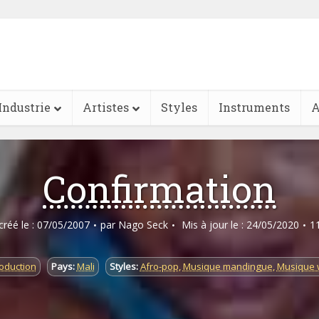
Industrie
Artistes
Styles
Instruments
A
Confirmation
 créé le : 07/05/2007
par
Nago Seck
Mis à jour le : 24/05/2020
1
oduction
Pays:
Mali
Styles:
Afro-pop
,
Musique mandingue
,
Musique 