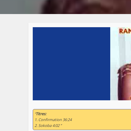
“
Titres:
1. Confirmation 36:24
2. Sokoba 4:02 ”