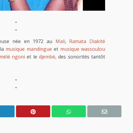
"
"
nteuse née en 1972 au
Mali
,
Ramata Diakité
 la
musique mandingue
et
musique wassoulou
mélé ngoni
et le
djembé
, des sonorités tantôt
"
"