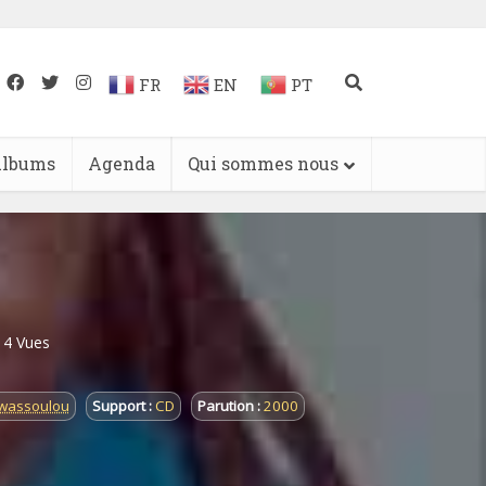
FR
EN
PT
lbums
Agenda
Qui sommes nous
14 Vues
wassoulou
Support :
CD
Parution :
2000