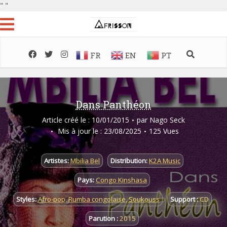
"
"
FR
EN
PT
Dans Panthéon
Article créé le : 10/01/2015
par
Nago Seck
Mis à jour le : 23/08/2025
125 Vues
Artistes:
Mbilia Bel
Distribution:
K2A Music
Pays:
Congo Kinshasa
Styles:
Afro-pop
,
Rumba congolaise
,
Soukouss
Support :
CD
Parution :
2015