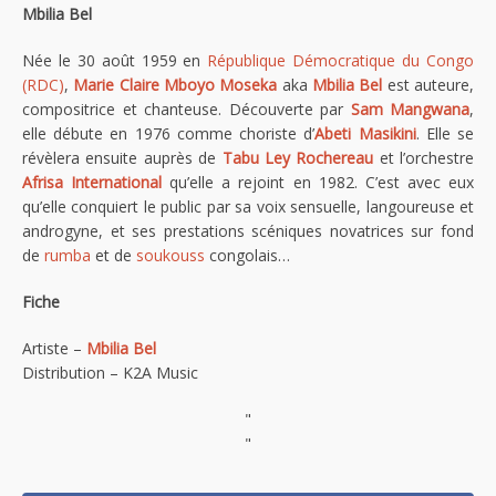
Mbilia Bel
Née le 30 août 1959 en
République Démocratique du Congo
(RDC)
,
Marie Claire Mboyo Moseka
aka
Mbilia Bel
est auteure,
compositrice et chanteuse. Découverte par
Sam Mangwana
,
elle débute en 1976 comme choriste d’
Abeti Masikini
. Elle se
révèlera ensuite auprès de
Tabu Ley Rochereau
et l’orchestre
Afrisa International
qu’elle a rejoint en 1982. C’est avec eux
qu’elle conquiert le public par sa voix sensuelle, langoureuse et
androgyne, et ses prestations scéniques novatrices sur fond
de
rumba
et de
soukouss
congolais…
Fiche
Artiste –
Mbilia Bel
Distribution – K2A Music
"
"