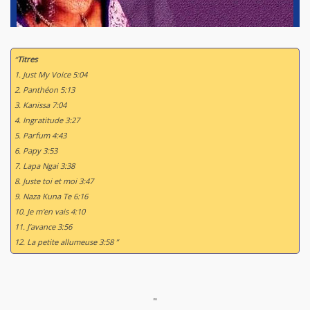
“
Titres
1. Just My Voice 5:04
2. Panthéon 5:13
3. Kanissa 7:04
4. Ingratitude 3:27
5. Parfum 4:43
6. Papy 3:53
7. Lapa Ngai 3:38
8. Juste toi et moi 3:47
9. Naza Kuna Te 6:16
10. Je m'en vais 4:10
11. J'avance 3:56
12. La petite allumeuse 3:58 ”
"