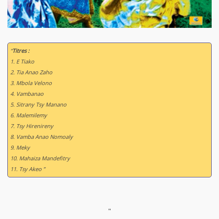
“
Titres :
1. E Tiako
2. Tia Anao Zaho
3. Mbola Velono
4. Vambanao
5. Sitrany Tsy Manano
6. Malemilemy
7. Tsy Hirenireny
8. Vamba Anao Nomoaly
9. Meky
10. Mahaiza Mandefitry
11. Tsy Akeo ”
"