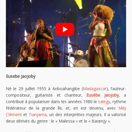
Eusebe Jaojoby
Né le 29 juillet 1955 à Anboahangibe (
Madagascar
), l’auteur-
compositeur, guitariste et chanteur,
Eusèbe Jaojoby
, a
contribué à populariser dans les années 1980 le
salegy
, rythme
fédérateur de la grande île, et, en est devenu, avec
Mily
Clément
et
Tianjama
, un des interprètes majeurs. Il a valorisé
deux dérivés du genre : le « Malessa » et le « Baœnjy ».