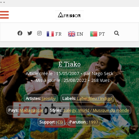
"
"
FR
EN
PT
E Tiako
Article créé le : 15/05/2007
par
Nago Seck
Mis à jour le : 25/08/2022
268 Vues
Artistes:
Jaojoby
Labels:
Label Bleu / Indigo
Pays:
Madagascar
Styles:
Salegy
,
World / Musique du monde
Support :
CD
Parution :
1997