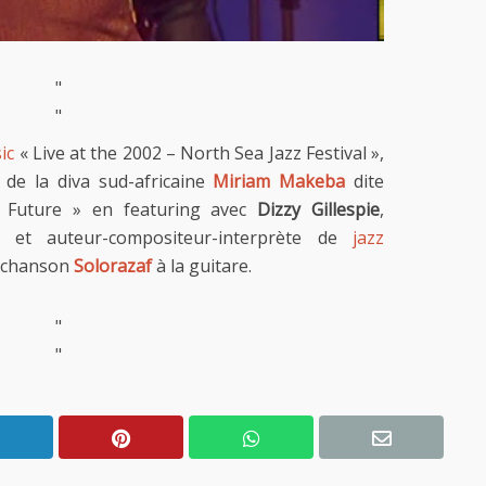
"
"
ic
« Live at the 2002 – North Sea Jazz Festival »,
de la diva sud-africaine
Miriam Makeba
dite
 Future » en featuring avec
Dizzy Gillespie
,
re et auteur-compositeur-interprète de
jazz
e chanson
Solorazaf
à la guitare.
"
"