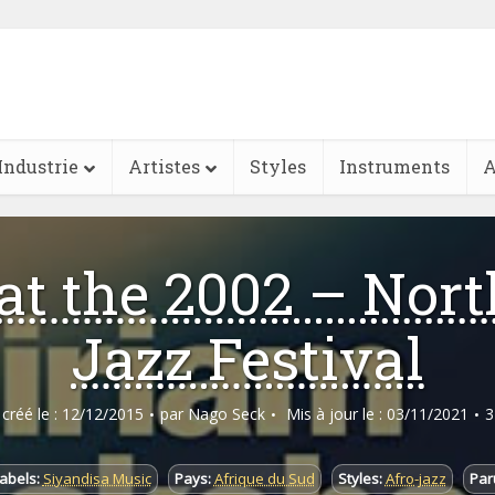
Industrie
Artistes
Styles
Instruments
A
 at the 2002 – Nort
Jazz Festival
e créé le : 12/12/2015
par
Nago Seck
Mis à jour le : 03/11/2021
3
abels:
Siyandisa Music
Pays:
Afrique du Sud
Styles:
Afro-jazz
Paru