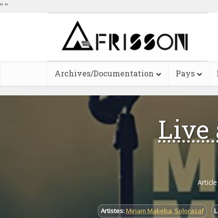
"
"
Archives/Documentation
Pays
Live
Articl
Artistes:
Miriam Makeba
,
Solorazaf
L