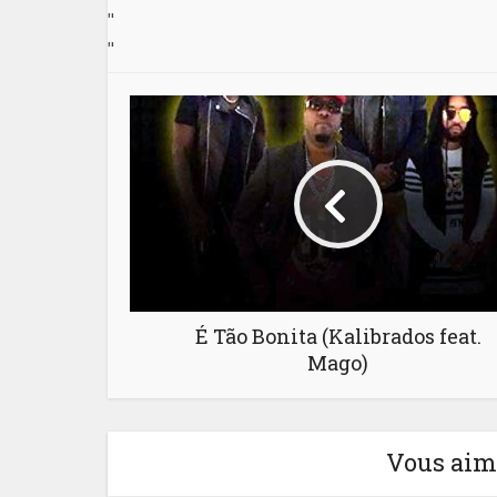
"
"
É Tão Bonita (Kalibrados feat.
Mago)
Vous aime