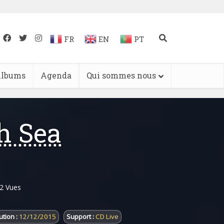
FR
EN
PT
lbums
Agenda
Qui sommes nous
h Sea
2 Vues
tion :
12/12/2015
Support :
CD Live