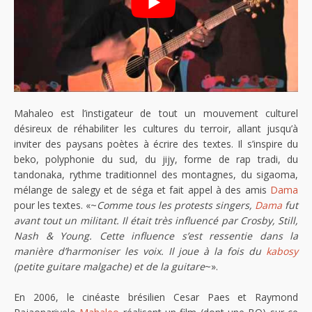
Mahaleo est l’instigateur de tout un mouvement culturel
désireux de réhabiliter les cultures du terroir, allant jusqu’à
inviter des paysans poètes à écrire des textes. Il s’inspire du
beko, polyphonie du sud, du jijy, forme de rap tradi, du
tandonaka, rythme traditionnel des montagnes, du sigaoma,
mélange de salegy et de séga et fait appel à des amis
Dama
pour les textes. «~
Comme tous les protests singers,
Dama
fut
avant tout un militant. Il était très influencé par Crosby, Still,
Nash & Young. Cette influence s’est ressentie dans la
manière d’harmoniser les voix. Il joue à la fois du
kabosy
(petite guitare malgache) et de la guitare
~».
En 2006, le cinéaste brésilien Cesar Paes et Raymond