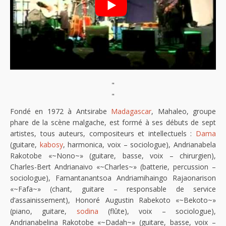
"
"
Fondé en 1972 à Antsirabe
Madagascar
, Mahaleo, groupe
phare de la scène malgache, est formé à ses débuts de sept
artistes, tous auteurs, compositeurs et intellectuels :
Dama
(guitare,
kabosy
, harmonica, voix – sociologue), Andrianabela
Rakotobe «~Nono~» (guitare, basse, voix – chirurgien),
Charles-Bert Andrianaivo «~Charles~» (batterie, percussion –
sociologue), Famantanantsoa Andriamihaingo Rajaonarison
«~Fafa~» (chant, guitare – responsable de service
d’assainissement), Honoré Augustin Rabekoto «~Bekoto~»
(piano, guitare,
sodina
(flûte), voix – sociologue),
Andrianabelina Rakotobe «~Dadah~» (guitare, basse, voix –