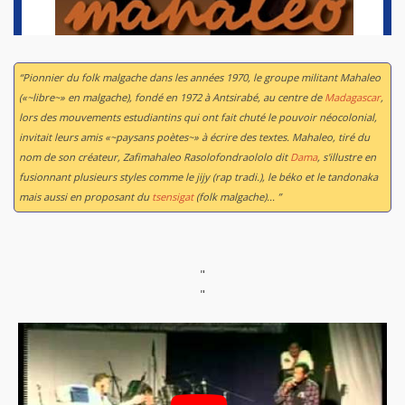
“Pionnier du folk malgache dans les années 1970, le groupe militant Mahaleo
(«~libre~» en malgache), fondé en 1972 à Antsirabé, au centre de
Madagascar
,
lors des mouvements estudiantins qui ont fait chuté le pouvoir néocolonial,
invitait leurs amis «~paysans poètes~» à écrire des textes. Mahaleo, tiré du
nom de son créateur, Zafimahaleo Rasolofondraololo dit
Dama
, s'illustre en
fusionnant plusieurs styles comme le jijy (rap tradi.), le béko et le tandonaka
mais aussi en proposant du
tsensigat
(folk malgache)... ”
"
"