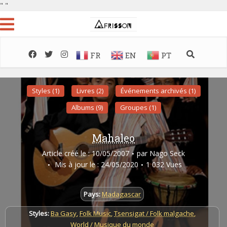
"
"
FR
EN
PT
Styles (1)
Livres (2)
Événements archivés (1)
Albums (9)
Groupes (1)
Mahaleo
Article créé le : 10/05/2007
par
Nago Seck
Mis à jour le : 24/05/2020
1 032 Vues
Pays:
Madagascar
Styles:
Ba Gasy
,
Folk Music
,
Tsensigat / Folk malgache
,
World / Musique du monde