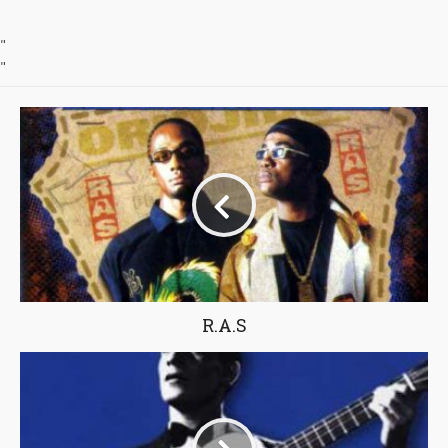
"
"
R.A.S