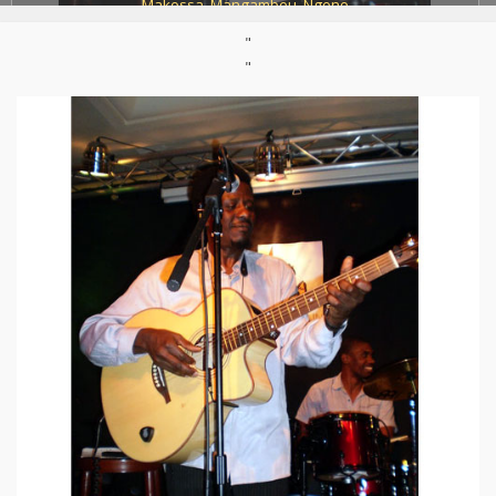
Makossa
,
Mangambeu
,
Ngono
"
Site :
https://www.myspace.com/mysticgroovers
Né :
1964
"