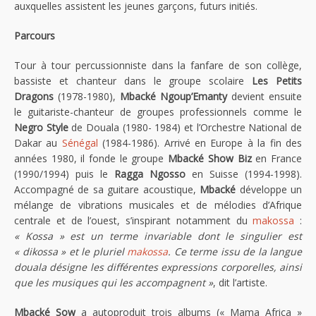
auxquelles assistent les jeunes garçons, futurs initiés.
Parcours
Tour à tour percussionniste dans la fanfare de son collège,
bassiste et chanteur dans le groupe scolaire
Les Petits
Dragons
(1978-1980),
Mbacké Ngoup’Emanty
devient ensuite
le guitariste-chanteur de groupes professionnels comme le
Negro Style
de Douala (1980- 1984) et l’Orchestre National de
Dakar au
Sénégal
(1984-1986). Arrivé en Europe à la fin des
années 1980, il fonde le groupe
Mbacké Show Biz
en France
(1990/1994) puis le
Ragga Ngosso
en Suisse (1994-1998).
Accompagné de sa guitare acoustique,
Mbacké
développe un
mélange de vibrations musicales et de mélodies d’Afrique
centrale et de l’ouest, s’inspirant notamment du
makossa
:
« Kossa » est un terme invariable dont le singulier est
« dikossa » et le pluriel
makossa
. Ce terme issu de la langue
douala désigne les différentes expressions corporelles, ainsi
que les musiques qui les accompagnent »
, dit l’artiste.
Mbacké Sow
a autoproduit trois albums (« Mama Africa »