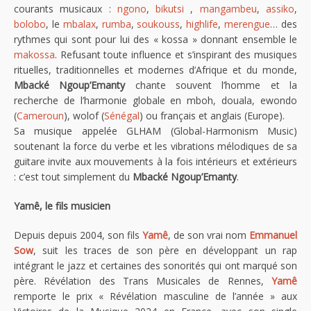
courants musicaux :
ngono
,
bikutsi
,
mangambeu
,
assiko
,
bolobo
, le
mbalax
,
rumba
,
soukouss
,
highlife
,
merengue
… des
rythmes qui sont pour lui des « kossa » donnant ensemble le
makossa
. Refusant toute influence et s’inspirant des musiques
rituelles, traditionnelles et modernes d’Afrique et du monde,
Mbacké Ngoup’Emanty
chante souvent l’homme et la
recherche de l’harmonie globale en mboh, douala, ewondo
(
Cameroun
), wolof (
Sénégal
) ou français et anglais (Europe).
Sa musique appelée GLHAM (Global-Harmonism Music)
soutenant la force du verbe et les vibrations mélodiques de sa
guitare invite aux mouvements à la fois intérieurs et extérieurs
: c’est tout simplement du
Mbacké Ngoup’Emanty
.
Yamê, le fils musicien
Depuis depuis 2004, son fils
Yamê
, de son vrai nom
Emmanuel
Sow
, suit les traces de son père en développant un rap
intégrant le jazz et certaines des sonorités qui ont marqué son
père. Révélation des Trans Musicales de Rennes,
Yamê
remporte le prix « Révélation masculine de l’année » aux