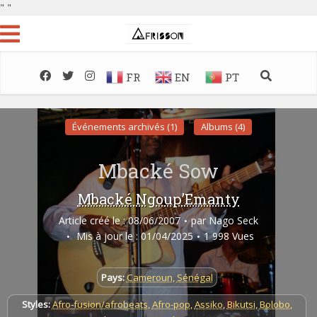
"
"
FR
EN
PT
Événements archivés (1)
Albums (4)
Mbacké Sow
Mbacké Ngoup’Emanty
Article créé le : 08/06/2007
par
Nago Seck
Mis à jour le : 01/04/2025
1 998 Vues
Pays:
Cameroun
,
Sénégal
Styles:
Afro-fusion/afrobeats
,
Afro-pop
,
Assiko
,
Bikutsi
,
Bolobo
,