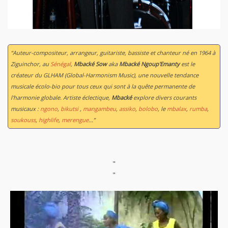
“Auteur-compositeur, arrangeur, guitariste, bassiste et chanteur né en 1964 à
Ziguinchor, au
Sénégal
,
Mbacké Sow
aka
Mbacké Ngoup'Emanty
est le
créateur du GLHAM (Global-Harmonism Music), une nouvelle tendance
musicale écolo-bio pour tous ceux qui sont à la quête permanente de
l'harmonie globale. Artiste éclectique,
Mbacké
explore divers courants
musicaux :
ngono
,
bikutsi
,
mangambeu
,
assiko
,
bolobo
, le
mbalax
,
rumba
,
soukouss
,
highlife
,
merengue
...”
"
"