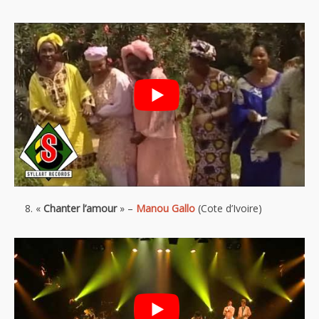
«
Chanter l’amour
» –
Manou Gallo
(Cote d’Ivoire)