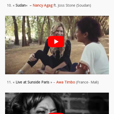
«
Sudan
«
–
Nancy Agag
ft. Joss Stone (Soudan)
«
Live at Sunside Paris
» –
Awa Timbo
(France- Mali)