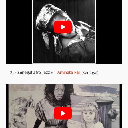
«
Senegal afro-jazz
» –
Aminata Fall
(Sénégal)