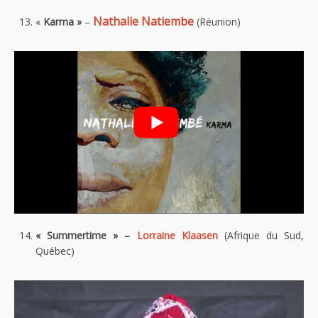
Nathalie Natiembe
«
Karma »
–
(Réunion)
« Summertime » –
Lorraine Klaasen
(Afrique du Sud,
Québec)