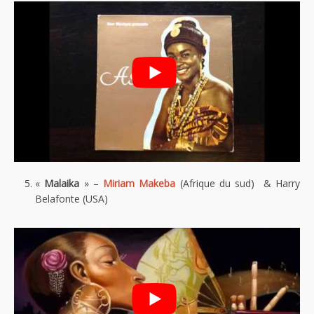
«
Malaika
» –
Miriam Makeba
(Afrique du sud) & Harry
Belafonte (USA)