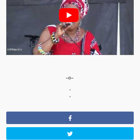
–o–
"
"