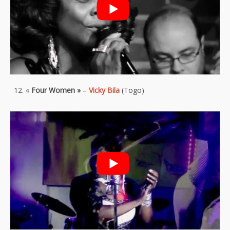
«
Four Women »
–
Vicky Bila
(Togo)