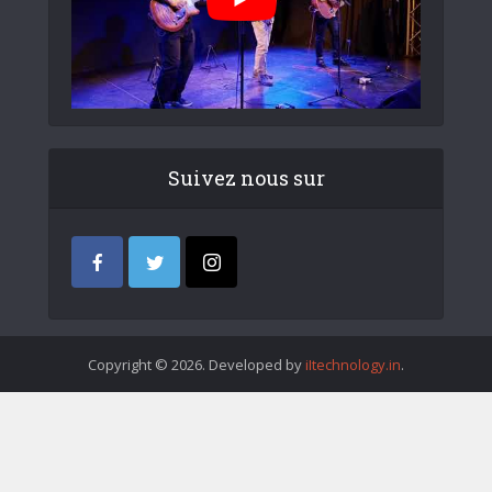
Suivez nous sur
Copyright © 2026. Developed by
iItechnology.in
.
Archives/Documentation
Pays
Industrie
Artistes
Styles
Instruments
Chronologie
Agenda
Qui sommes-nous ?
Contact