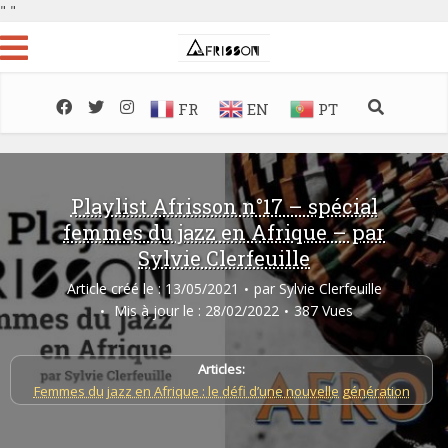
"
"
FR
EN
PT
Playlist Afrisson n°17 – spécial
femmes du jazz en Afrique – par
Sylvie Clerfeuille
Article créé le : 13/05/2021
par
Sylvie Clerfeuille
Mis à jour le : 28/02/2022
387 Vues
Articles:
Femmes du jazz en Afrique : le défi d’une nouvelle génération