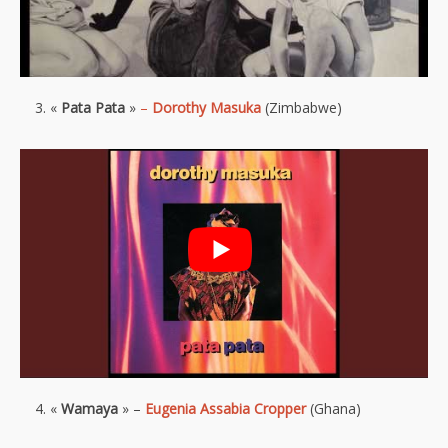
«
Pata Pata
»
–
Dorothy Masuka
(Zimbabwe)
«
Wamaya
» –
Eugenia Assabia Cropper
(Ghana)