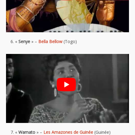
«
Senye
» –
Bella Bellow
(Togo)
«
Wamato
» –
Les Amazones de Guinée
(Guinée)