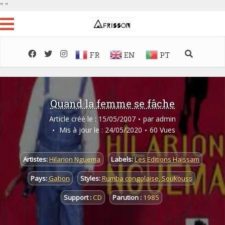
"
"
FR
EN
PT
Quand la femme se fâche
Article créé le : 15/05/2007
par
admin
Mis à jour le : 24/05/2020
60 Vues
Artistes:
Hilarion Nguema
Labels:
Les Editions Haïssam
Pays:
Gabon
Styles:
Rumba congolaise
,
Soukouss
Support :
CD
Parution :
1985