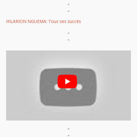
"
"
HILARION NGUEMA: Tous ses succès
"
"
"
"