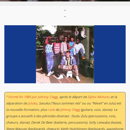
"
"
“
Formé fin 1985 par Johnny Clegg
, après le départ de
Sipho Mchunu
et la
séparation de
Juluka
, Savuka ("Nous sommes nés" ou ou "Réveil" en zulu) est
la nouvelle formation, plus
rock
de
Johnny Clegg
(guitare, voix, danse). Le
groupe a accueilli à des périodes diverses : Dudu Zulu (percussions, voix,
chœurs, danse), Derek De Beer (batterie, percussions), Solly Letwaba (basse),
Steve Mavuso (keyboards, chœurs), Keith Hutchinson (keyboards, saxophone,