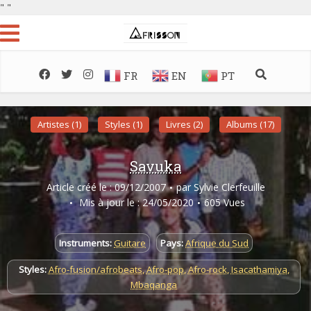
"
"
FR
EN
PT
Artistes (1)
Styles (1)
Livres (2)
Albums (17)
Savuka
Article créé le : 09/12/2007
par
Sylvie Clerfeuille
Mis à jour le : 24/05/2020
605 Vues
Instruments:
Guitare
Pays:
Afrique du Sud
Styles:
Afro-fusion/afrobeats
,
Afro-pop
,
Afro-rock
,
Isacathamiya
,
Mbaqanga