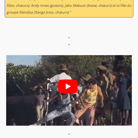
flûte, chœurs), Andy Innes (guitare), Jabu Mabuso (basse, chœurs) et la fille du
groupe Mandisa Dlanga (voix, chœurs).”
"
"
"