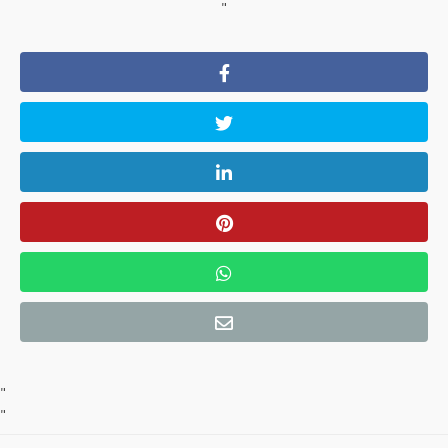
"
"
"