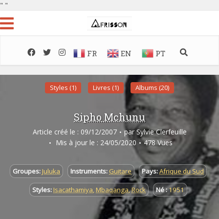
"
"
FR
EN
PT
Styles (1)
Livres (1)
Albums (20)
Sipho Mchunu
Article créé le : 09/12/2007
par
Sylvie Clerfeuille
Mis à jour le : 24/05/2020
478 Vues
Groupes:
Juluka
Instruments:
Guitare
Pays:
Afrique du Sud
Styles:
Isacathamiya
,
Mbaqanga
,
Rock
Né :
1951