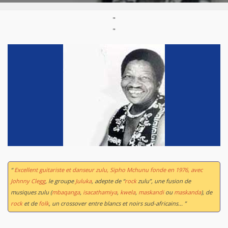
"
"
“
Excellent guitariste et danseur zulu, Sipho Mchunu fonde en 1976, avec
Johnny Clegg
, le groupe
Juluka
, adepte de “
rock
zulu”, une fusion de
musiques zulu (
mbaqanga
,
isacathamiya
,
kwela
,
maskandi
ou
maskanda
), de
rock
et de
folk
, un crossover entre blancs et noirs sud-africains... ”