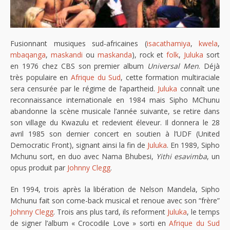
Fusionnant musiques sud-africaines (
isacathamiya
,
kwela
,
mbaqanga
,
maskandi
ou
maskanda
), rock et
folk
,
Juluka
sort
en 1976 chez CBS son premier album
Universal Men
. Déjà
très populaire en
Afrique du Sud
, cette formation multiraciale
sera censurée par le régime de l’apartheid.
Juluka
connaît une
reconnaissance internationale en 1984 mais Sipho MChunu
abandonne la scène musicale l’année suivante, se retire dans
son village du Kwazulu et redevient éleveur. Il donnera le 28
avril 1985 son dernier concert en soutien à l’UDF (United
Democratic Front), signant ainsi la fin de
Juluka
. En 1989, Sipho
Mchunu sort, en duo avec Nama Bhubesi,
Yithi esavimba
, un
opus produit par
Johnny Clegg
.
En 1994, trois après la libération de Nelson Mandela, Sipho
Mchunu fait son come-back musical et renoue avec son “frère”
Johnny Clegg
. Trois ans plus tard, ils reforment
Juluka
, le temps
de signer l’album « Crocodile Love » sorti en
Afrique du Sud