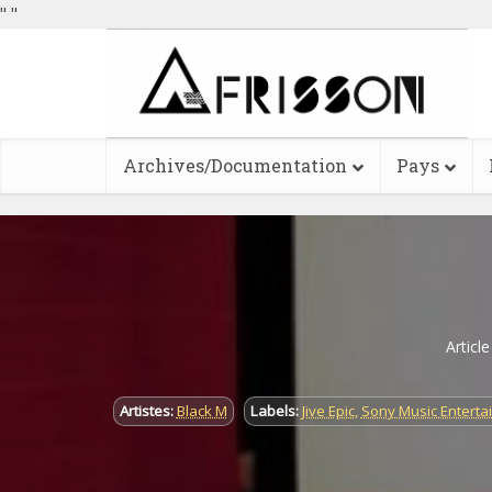
"
"
Archives/Documentation
Pays
Articl
Artistes:
Black M
Labels:
Jive Epic
,
Sony Music Enterta