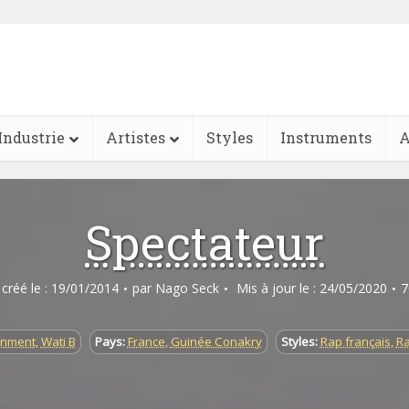
Industrie
Artistes
Styles
Instruments
A
Spectateur
e créé le : 19/01/2014
par
Nago Seck
Mis à jour le : 24/05/2020
7
inment
,
Wati B
Pays:
France
,
Guinée Conakry
Styles:
Rap français
,
Ra