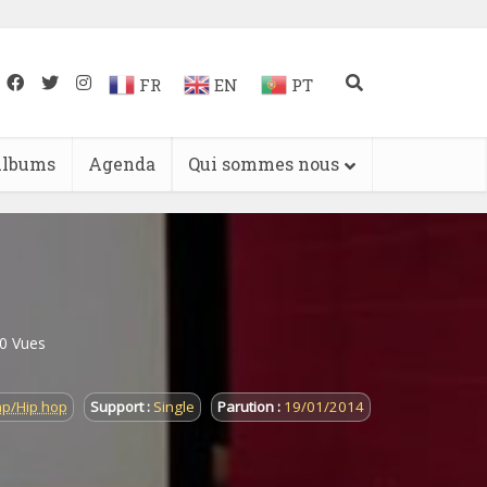
FR
EN
PT
lbums
Agenda
Qui sommes nous
0 Vues
p/Hip hop
Support :
Single
Parution :
19/01/2014