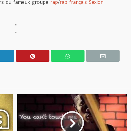
urs du fameux groupe
rap
/
rap français
Sexion
"
"