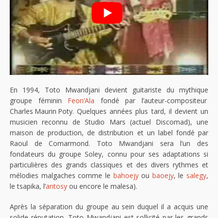
En 1994, Toto Mwandjani devient guitariste du mythique
groupe féminin
Feon’Ala
fondé par l’auteur-compositeur
Charles Maurin Poty. Quelques années plus tard, il devient un
musicien reconnu de Studio Mars (actuel Discomad), une
maison de production, de distribution et un label fondé par
Raoul de Comarmond. Toto Mwandjani sera l’un des
fondateurs du groupe Soley, connu pour ses adaptations si
particulières des grands classiques et des divers rythmes et
mélodies malgaches comme le
bahoejy
ou
baoejy
, le
salegy
,
le tsapika, l’
antosy
ou encore le malesa).
Après la séparation du groupe au sein duquel il a acquis une
solide réputation, Toto Mwandjani est sollicité par les grands