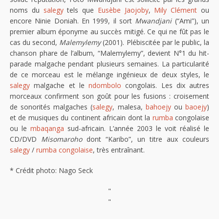
noms du
salegy
tels que
Eusèbe Jaojoby
,
Mily Clément
ou
encore Ninie Doniah. En 1999, il sort
Mwandjani
(“Ami”), un
premier album éponyme au succès mitigé. Ce qui ne fût pas le
cas du second,
Malemylemy
(2001). Plébiscitée par le public, la
chanson phare de l’album, “Malemylemy”, devient N°1 du hit-
parade malgache pendant plusieurs semaines. La particularité
de ce morceau est le mélange ingénieux de deux styles, le
salegy
malgache et le
ndombolo
congolais. Les dix autres
morceaux confirment son goût pour les fusions : croisement
de sonorités malgaches (
salegy
, malesa,
bahoejy
ou
baoejy
)
et de musiques du continent africain dont la
rumba
congolaise
ou le
mbaqanga
sud-africain. L’année 2003 le voit réalisé le
CD/DVD
Misomaroho
dont “Karibo”, un titre aux couleurs
salegy
/
rumba congolaise
, très entraînant.
* Crédit photo: Nago Seck
"
"