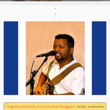
Styles:
Afro-fusion/afrobeats
,
Bahoejy / Baoejy
,
Musique Malgache
,
Salegy
,
Tsensigat / Folk malgache
,
"
World / Musique du monde
"
“
Originaire d’Antsohihy au nord-ouest de Madagascar
, l’auteur, compositeur,