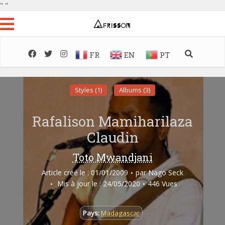
"
"
FR
EN
PT
Styles (1)
Albums (3)
Rafalison Mamiharilaza
Claudin
Toto Mwandjani
Article créé le : 01/01/2009
par
Nago Seck
Mis à jour le : 24/05/2020
446 Vues
Pays:
Madagascar