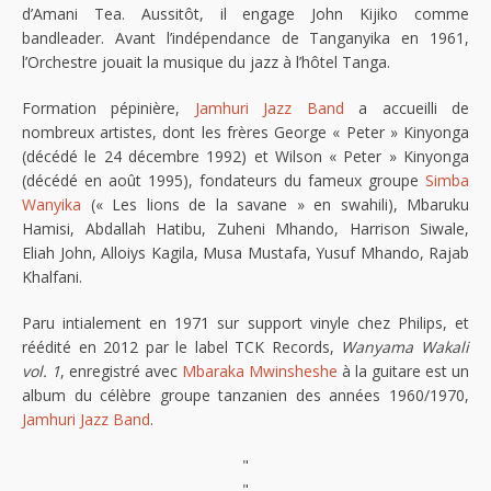
d’Amani Tea. Aussitôt, il engage John Kijiko comme
bandleader. Avant l’indépendance de Tanganyika en 1961,
l’Orchestre jouait la musique du jazz à l’hôtel Tanga.
Formation pépinière,
Jamhuri Jazz Band
a accueilli de
nombreux artistes, dont les frères George « Peter » Kinyonga
(décédé le 24 décembre 1992) et Wilson « Peter » Kinyonga
(décédé en août 1995), fondateurs du fameux groupe
Simba
Wanyika
(« Les lions de la savane » en swahili), Mbaruku
Hamisi, Abdallah Hatibu, Zuheni Mhando, Harrison Siwale,
Eliah John, Alloiys Kagila, Musa Mustafa, Yusuf Mhando, Rajab
Khalfani.
Paru intialement en 1971 sur support vinyle chez Philips, et
réédité en 2012 par le label TCK Records,
Wanyama Wakali
vol. 1
, enregistré avec
Mbaraka Mwinsheshe
à la guitare est un
album du célèbre groupe tanzanien des années 1960/1970,
Jamhuri Jazz Band
.
"
"