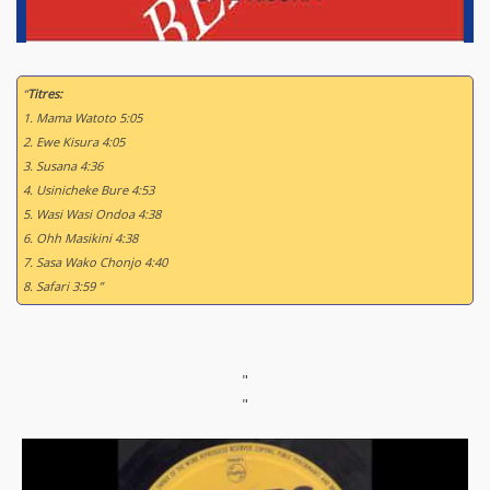
“
Titres:
1. Mama Watoto 5:05
2. Ewe Kisura 4:05
3. Susana 4:36
4. Usinicheke Bure 4:53
5. Wasi Wasi Ondoa 4:38
6. Ohh Masikini 4:38
7. Sasa Wako Chonjo 4:40
8. Safari 3:59 ”
"
"