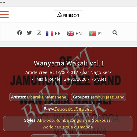
"
"
FR
EN
PT
Wanyama Wakali vol. 1
Article créé le : 14/06/2012
par
Nago Seck
Mis à jour le : 24/05/2020
76 Vues
Artistes:
Mbaraka Mwinshehe
Groupes:
Jamhuri Jazz Band
Pays:
Tanzanie - Zanzibar
Styles:
Afro-pop
,
Rumba congolaise
,
Soukouss
,
World / Musique du monde