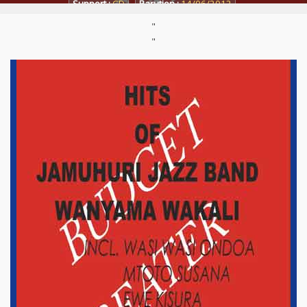
Support :
CD
Parution :
14/06/2012
"
"