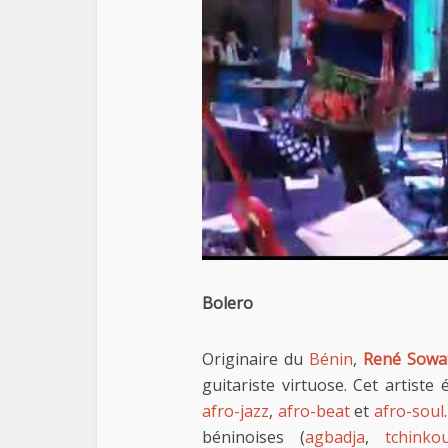
Bolero
Originaire du
Bénin
,
René Sowa
guitariste virtuose. Cet artiste
afro-jazz
,
afro-beat
et
afro-soul
béninoises (
agbadja
,
tchinko