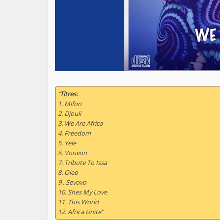
“
Titres:
1. Mifon
2. Djouli
3. We Are Africa
4. Freedom
5. Yele
6. Vonvon
7. Tribute To Issa
8. Oleo
9 . Sevovo
10. Shes My Love
11. This World
12. Africa Unite”