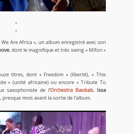
"
"
 We Are Africa », un album enregistré avec son
oove
, dont le magnifique et très swing « Mifon »
ze titres, dont « Freedom » (liberté), « This
ite » (unité africaine) ou encore « Tribute To
x saxophoniste de l’
Orchestra Baobab
,
Issa
 presque mois avant la sortie de l’album.