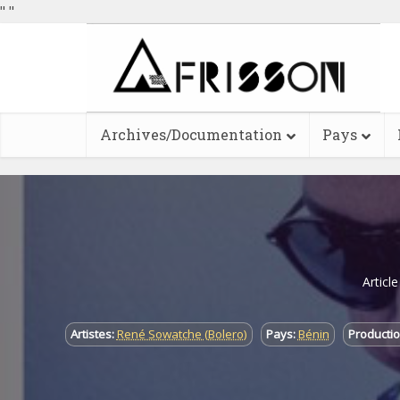
"
"
Archives/Documentation
Pays
Articl
Artistes:
René Sowatche (Bolero)
Pays:
Bénin
Productio