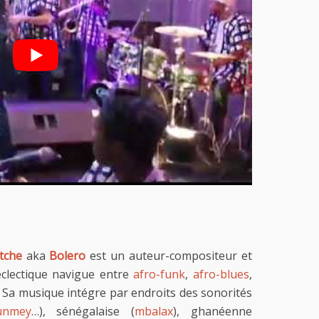
tche
aka
Bolero
est un auteur-compositeur et
 éclectique navigue entre
afro-funk
,
afro-blues
,
. Sa musique intégre par endroits des sonorités
unmey
…), sénégalaise (
mbalax
), ghanéenne