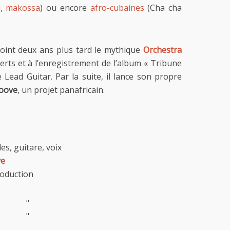
i
,
makossa
) ou encore
afro-cubaines
(Cha cha
joint deux ans plus tard le mythique
Orchestra
certs et à l’enregistrement de l’album « Tribune
Lead Guitar. Par la suite, il lance son propre
roove
, un projet panafricain.
s, guitare, voix
ve
roduction
"
"