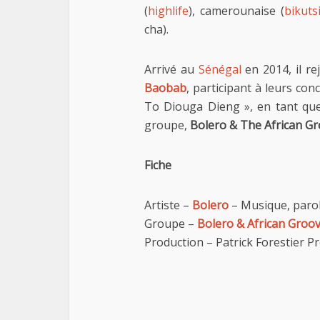
(
highlife
), camerounaise (
bikuts
cha).
Arrivé au
Sénégal
en 2014, il re
Baobab
, participant à leurs con
To Diouga Dieng », en tant que 
groupe,
Bolero & The African G
Fiche
Artiste –
Bolero
– Musique, parole
Groupe –
Bolero & African Groo
Production – Patrick Forestier P