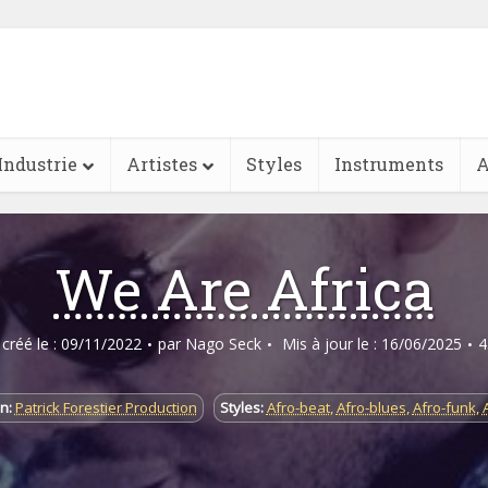
Industrie
Artistes
Styles
Instruments
A
We Are Africa
e créé le : 09/11/2022
par
Nago Seck
Mis à jour le : 16/06/2025
4
n:
Patrick Forestier Production
Styles:
Afro-beat
,
Afro-blues
,
Afro-funk
,