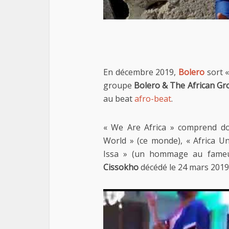
En décembre 2019,
Bolero
sort «
groupe
Bolero & The African Gr
au beat
afro-beat
.
« We Are Africa » comprend dou
World » (ce monde), « Africa Un
Issa » (un hommage au fameu
Cissokho
décédé le 24 mars 2019,