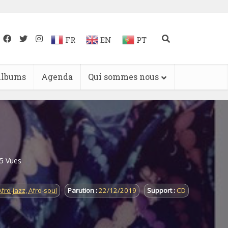
FR
EN
PT
lbums
Agenda
Qui sommes nous
5 Vues
Afro-jazz
,
Afro-soul
Parution :
22/12/2019
Support :
CD