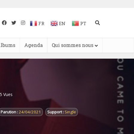
FR
EN
PT
lbums
Agenda
Qui sommes nous
5 Vues
Parution :
24/04/2021
Support :
Single