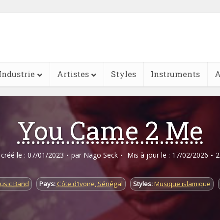
Industrie
Artistes
Styles
Instruments
A
You Came 2 Me
e créé le : 07/01/2023
par
Nago Seck
Mis à jour le : 17/02/2026
2
usic Band
Pays:
Côte d'Ivoire
,
Sénégal
Styles:
Musique islamique