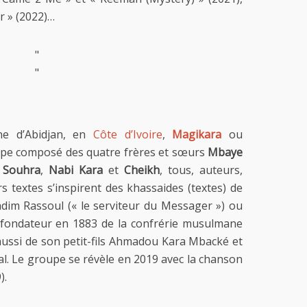
kr » (2022)…
"
"
e d’Abidjan, en
Côte d’Ivoire
,
Magikara
ou
pe composé des quatre frères et sœurs
Mbaye
,
Souhra
,
Nabi Kara
et
Cheikh
, tous, auteurs,
s textes s’inspirent des khassaides (textes) de
im Rassoul (« le serviteur du Messager ») ou
 fondateur en 1883 de la confrérie musulmane
aussi de son petit-fils Ahmadou Kara Mbacké et
al. Le groupe se révèle en 2019 avec la chanson
).