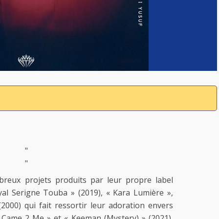
"
"
reux projets produits par leur propre label
yal Serigne Touba » (2019), « Kara Lumière »,
2000) qui fait ressortir leur adoration envers
ame 2 Me » et « Keeman (Mystery) » (2021),