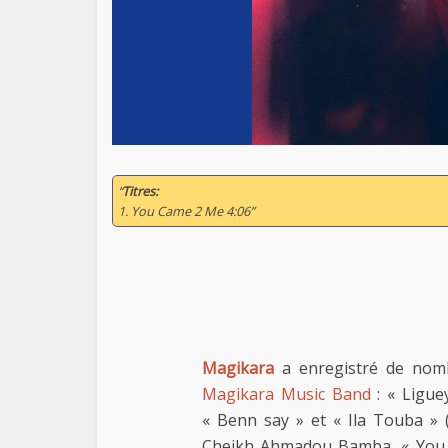
“
Titres:
1. You Came 2 Me 4:06”
Magikara
a enregistré de nomb
Magikara Music Band
: « Ligue
« Benn say » et « Ila Touba » (
Cheikh Ahmadou Bamba, « You C