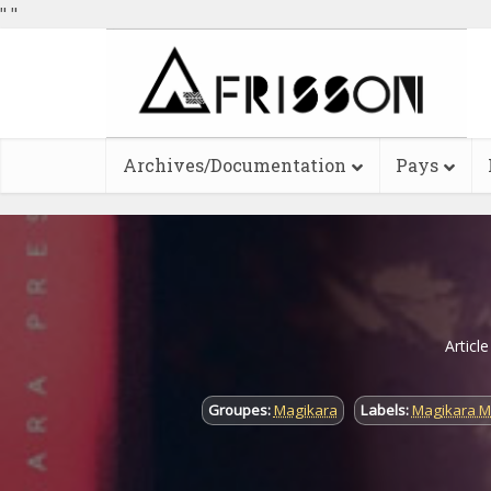
"
"
Archives/Documentation
Pays
Articl
Groupes:
Magikara
Labels:
Magikara M