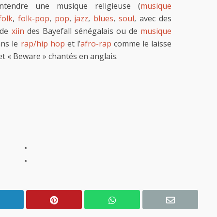
ntendre une musique religieuse (
musique
folk
,
folk-pop
,
pop
,
jazz
,
blues
,
soul
, avec des
 de
xiin
des Bayefall sénégalais ou de
musique
ans le
rap/hip hop
et l’
afro-rap
comme le laisse
et « Beware » chantés en anglais.
"
"