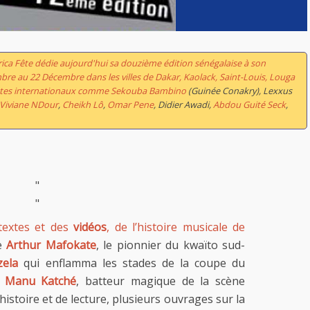
rica Fête dédie aujourd'hui sa douzième édition sénégalaise à son
mbre au 22 Décembre dans les villes de Dakar, Kaolack, Saint-Louis, Louga
rtistes internationaux comme Sekouba Bambino
(Guinée Conakry), Lexxus
Viviane NDour
,
Cheikh Lô
,
Omar Pene
, Didier Awadi,
Abdou Guité Seck
,
"
"
textes et des
vidéos
, de l’histoire musicale de
de
Arthur Mafokate
, le pionnier du kwaïto sud-
zela
qui enflamma les stades de la coupe du
e
Manu Katché
, batteur magique de la scène
istoire et de lecture, plusieurs ouvrages sur la