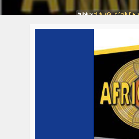
Artistes:
Abdou Guité Seck
,
Baab