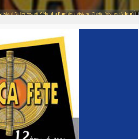
a Maal
,
Didier Awadi
,
Sékouba Bambino
,
Viviane Chidid (Viviane Ndour)