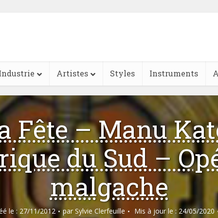
Industrie
Artistes
Styles
Instruments
A
ca Fête – Manu Kat
rique du Sud – Op
malgache
réé le : 27/11/2012
par
Sylvie Clerfeuille
Mis à jour le : 24/05/2020