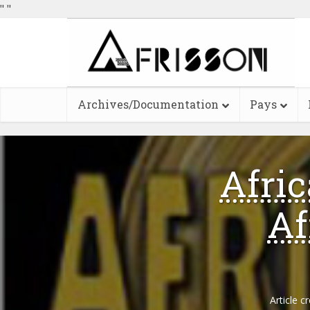
"
"
Archives/Documentation
Pays
Afri
Af
Article c