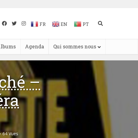
FR
EN
PT
lbums
Agenda
Qui sommes nous
ché –
éra
64 Vues