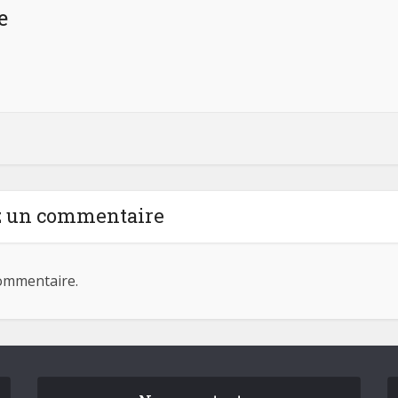
e
z un commentaire
ommentaire.