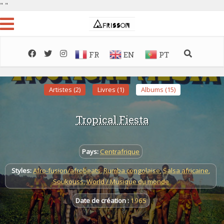
"
"
FR
EN
PT
Artistes (2)
Livres (1)
Albums (15)
Tropical Fiesta
Pays:
Centrafrique
Styles:
Afro-fusion/afrobeats
,
Rumba congolaise
,
Salsa africaine
,
Soukouss
,
World / Musique du monde
Date de création :
1965