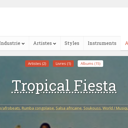
Industrie
Artistes
Styles
Instruments
A
Artistes (2)
Livres (1)
Albums (15)
Tropical Fiesta
n/afrobeats
,
Rumba congolaise
,
Salsa africaine
,
Soukouss
,
World / Musi