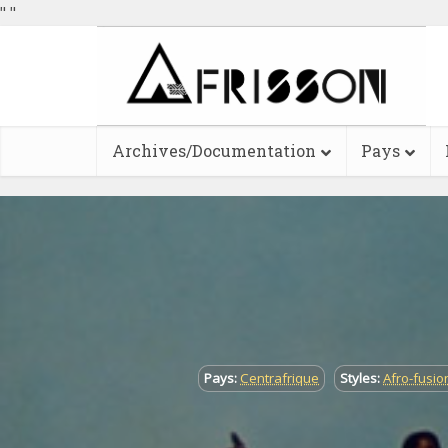
"
"
Archives/Documentation
Pays
Pays:
Centrafrique
Styles:
Afro-fusio