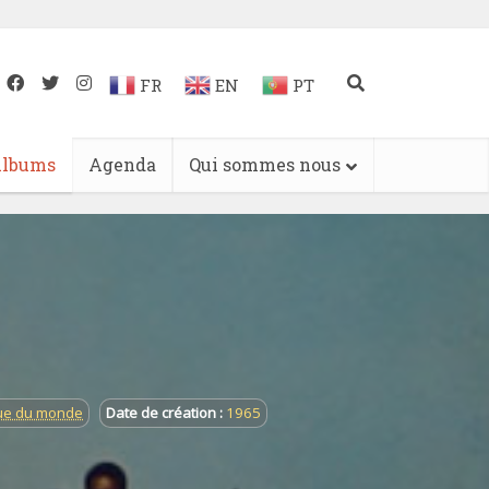
FR
EN
PT
lbums
Agenda
Qui sommes nous
que du monde
Date de création :
1965