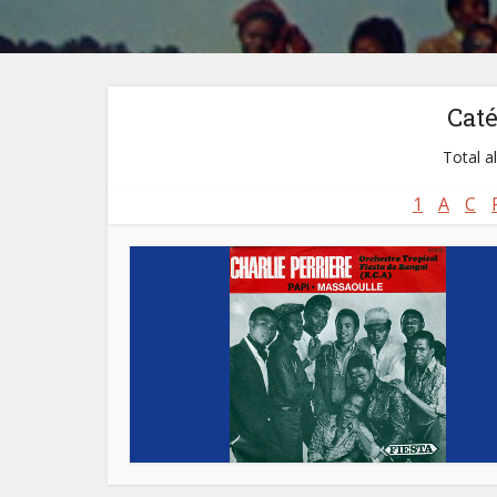
Cat
Total a
1
A
C