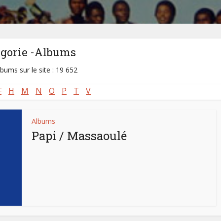
égorie -Albums
lbums sur le site : 19 652
F
H
M
N
O
P
T
V
Albums
Papi / Massaoulé