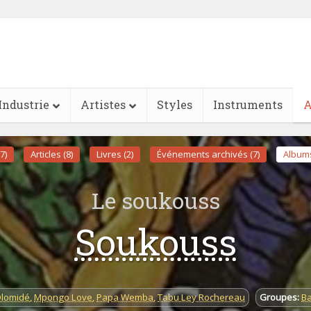
Industrie
Artistes
Styles
Instruments
A
7)
Articles (8)
Livres (2)
Événements archivés (7)
Albums
Le soukouss
Soukouss
Olomidé
,
Mpongo Love
,
Papa Wemba
,
Tabu Ley Rochereau
Groupes:
B