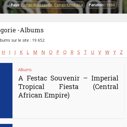
Pays:
Congo Brazzaville
,
Congo Kinshasa
Parution :
1960
égorie -Albums
lbums sur le site : 19 652
H
I
J
K
L
M
N
O
P
Q
R
S
T
U
V
W
Y
Z
Albums
A Festac Souvenir – Imperial
Tropical Fiesta (Central
African Empire)