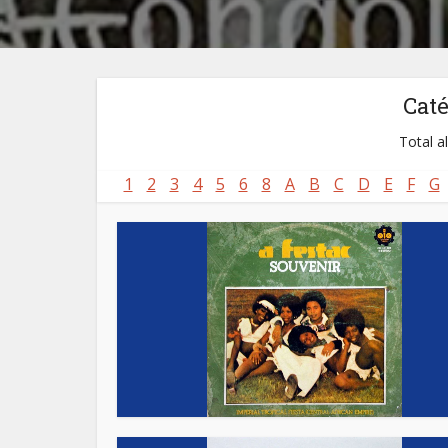
Cat
Total a
1
2
3
4
5
6
8
A
B
C
D
E
F
G