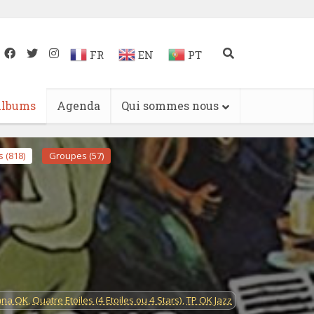
FR
EN
PT
lbums
Agenda
Qui sommes nous
 (818)
Groupes (57)
ana OK
,
Quatre Etoiles (4 Etoiles ou 4 Stars)
,
TP OK Jazz