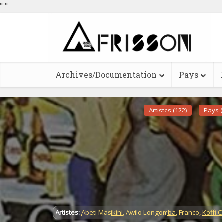
"
"
Archives/Documentation
Pays
Artistes (122)
Pays (
Artistes:
Abeti Masikini
,
Awilo Longomba
,
Franco
,
Koffi 