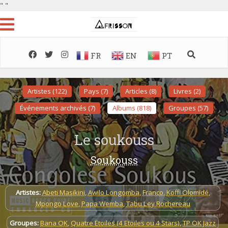
"
"
FR
EN
PT
Artistes (122)
Pays (7)
Articles (8)
Livres (2)
Événements archivés (7)
Albums (818)
Groupes (57)
Le soukouss
Soukouss
Artistes:
Abeti Masikini
,
Awilo Longomba
,
Franco
,
Koffi Olomidé
,
Mpongo Love
,
Papa Wemba
,
Tabu Ley Rochereau
Groupes:
Bana OK
,
Quatre Etoiles (4 Etoiles ou 4 Stars)
,
TP OK Jazz