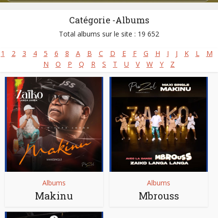
Pays:
Congo Brazzaville
,
Congo Kinshasa
Parution :
1960
Catégorie -Albums
Total albums sur le site : 19 652
1
2
3
4
5
6
8
A
B
C
D
E
F
G
H
I
J
K
L
M
N
O
P
Q
R
S
T
U
V
W
Y
Z
Albums
Albums
Makinu
Mbrouss