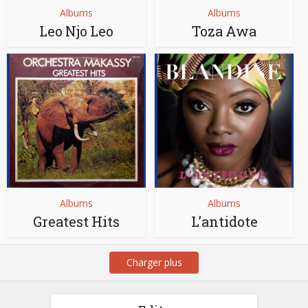
Albums
Albums
Leo Njo Leo
Toza Awa
Albums
Albums
Greatest Hits
L’antidote
Charger plus