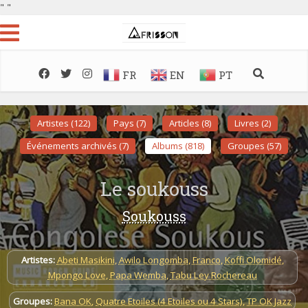
"
"
FR
EN
PT
Artistes (122)
Pays (7)
Articles (8)
Livres (2)
Événements archivés (7)
Albums (818)
Groupes (57)
Le soukouss
Soukouss
Artistes:
Abeti Masikini
,
Awilo Longomba
,
Franco
,
Koffi Olomidé
,
Mpongo Love
,
Papa Wemba
,
Tabu Ley Rochereau
Groupes:
Bana OK
,
Quatre Etoiles (4 Etoiles ou 4 Stars)
,
TP OK Jazz