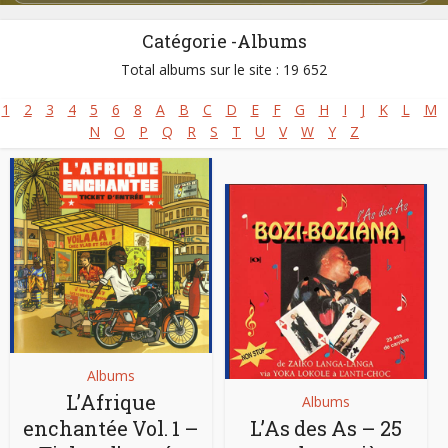
Pays:
Congo Brazzaville
,
Congo Kinshasa
Parution :
1960
Catégorie -Albums
Total albums sur le site : 19 652
1
2
3
4
5
6
8
A
B
C
D
E
F
G
H
I
J
K
L
M
N
O
P
Q
R
S
T
U
V
W
Y
Z
Albums
L’Afrique
Albums
enchantée Vol. 1 –
L’As des As – 25