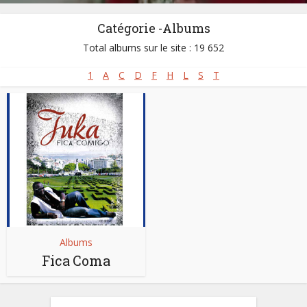
Catégorie -Albums
Total albums sur le site : 19 652
1
A
C
D
F
H
L
S
T
Albums
Fica Coma