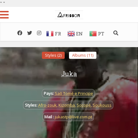
"
"
FR
EN
PT
Styles (2)
Albums (11)
Juka
Pays:
Saõ Tomé e Principe
Styles:
Afro-zouk
,
Kizomba
,
Socopé
,
Soukouss
Mail :
jukastp@live.com.pt