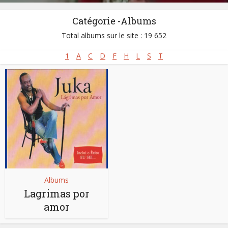
Catégorie -Albums
Total albums sur le site : 19 652
1
A
C
D
F
H
L
S
T
Albums
Lagrimas por
amor