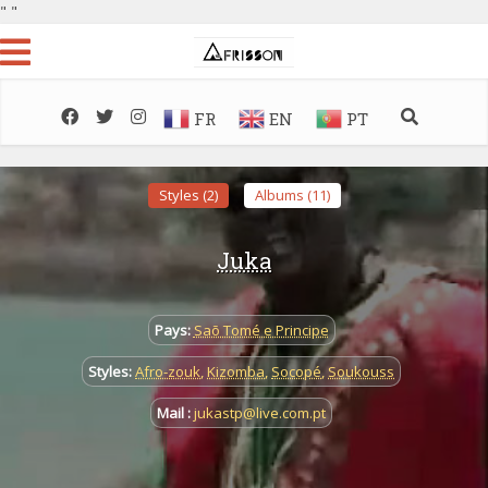
"
"
FR
EN
PT
Styles (2)
Albums (11)
Juka
Pays:
Saõ Tomé e Principe
Styles:
Afro-zouk
,
Kizomba
,
Socopé
,
Soukouss
Mail :
jukastp@live.com.pt