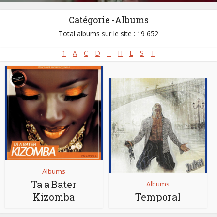
Catégorie -Albums
Total albums sur le site : 19 652
1
A
C
D
F
H
L
S
T
Albums
Ta a Bater
Albums
Kizomba
Temporal