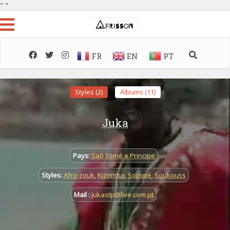
"
"
FR
EN
PT
Styles (2)
Albums (11)
Juka
Pays:
Saõ Tomé e Principe
Styles:
Afro-zouk
,
Kizomba
,
Socopé
,
Soukouss
Mail :
jukastp@live.com.pt