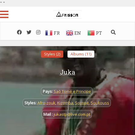
"
"
FR
EN
PT
Styles (2)
Albums (11)
Juka
Pays:
Saõ Tomé e Principe
Styles:
Afro-zouk
,
Kizomba
,
Socopé
,
Soukouss
Mail :
jukastp@live.com.pt