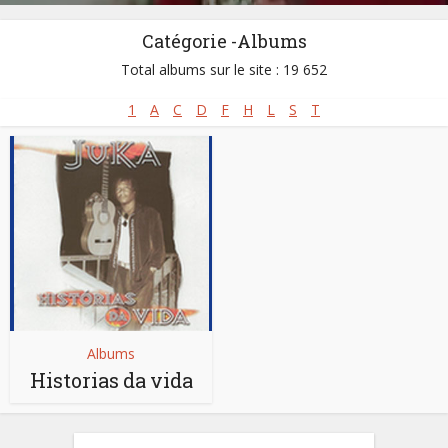
Catégorie -Albums
Total albums sur le site : 19 652
1
A
C
D
F
H
L
S
T
Albums
Historias da vida