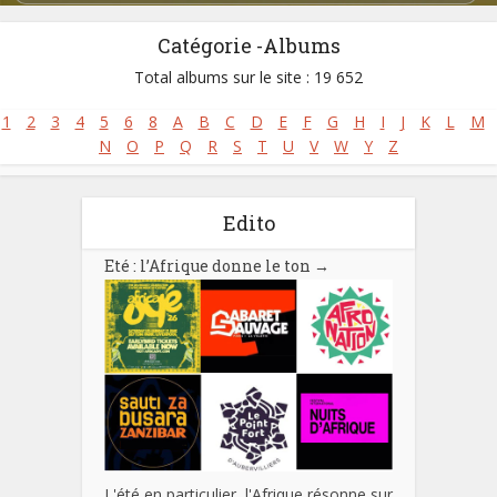
Pays:
Congo Brazzaville
,
Congo Kinshasa
Parution :
1960
Catégorie -Albums
Total albums sur le site : 19 652
1
2
3
4
5
6
8
A
B
C
D
E
F
G
H
I
J
K
L
M
N
O
P
Q
R
S
T
U
V
W
Y
Z
Edito
Eté : l’Afrique donne le ton
→
L'été en particulier, l'Afrique résonne sur