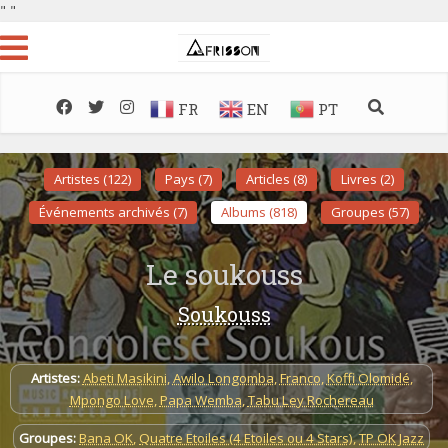
"
"
FR
EN
PT
Artistes (122)
Pays (7)
Articles (8)
Livres (2)
Événements archivés (7)
Albums (818)
Groupes (57)
Le soukouss
Soukouss
Artistes:
Abeti Masikini
,
Awilo Longomba
,
Franco
,
Koffi Olomidé
,
Mpongo Love
,
Papa Wemba
,
Tabu Ley Rochereau
Groupes:
Bana OK
,
Quatre Etoiles (4 Etoiles ou 4 Stars)
,
TP OK Jazz