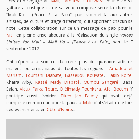
Lors d’un voyage au
Mali
,
Fatoumata Diawara
, munie de sa
guitare acoustique et de sa voix, compose seule la chanson
“Mali Ko – (Peace / La Paix)”, puis soumet la aux autres
artistes, de culture et d’âge différents, qui apportent chacun sa
note. Cette collaboration sur ce un message de paix pour le
Mali
en pleine crise aboutira à la réalisation du single
Voices
United for Mali – Mali Ko – (Peace / La Paix)
, paru le 7
septembre 2012.
Ont répondu à son cri du cœur plus de quarante artistes
maliens ou amis, issus de toutes les régions :
Amadou et
Mariam
,
Toumani Diabaté
,
Bassékou Kouyaté
,
Habib Koité
,
Khaïra Arby,
Kassé Mady Diabaté
,
Oumou Sangaré
, Baba
Salah,
Vieux Farka Touré
,
Djélimady Tounkara
,
Afel Bocum
. Y
participe aussi l’Ivoirien
Tiken Jah Fakoly
qui avait déjà
composé un morceau pour la paix au
Mali
où il s’était exilé lors
des événements en
Côte d’Ivoire
…