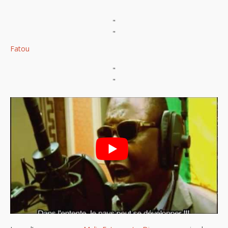
"
"
Fatou
"
"