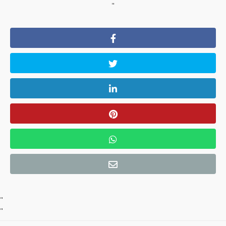
"
"
"