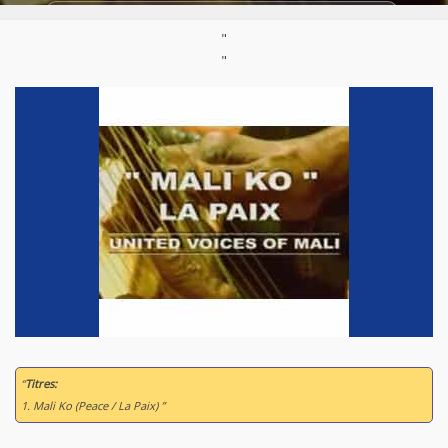
Styles:
Musique mandingue
,
World / Musique du monde
"
Support :
Vidéo
Parution :
07/09/2012
"
“
Titres:
1. Mali Ko (Peace / La Paix) ”