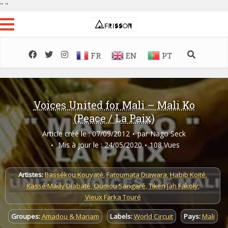
"
"
FR
EN
PT
Voices United for Mali – Mali Ko
(Peace / La Paix)
Article créé le : 07/09/2012
par
Nago Seck
Mis à jour le : 24/05/2020
108 Vues
Artistes:
Bassékou Kouyaté
,
Fatoumata Diawara
,
Habib Koité
,
Kassé Mady Diabaté
,
Oumou Sangaré
,
Tiken Jah Fakoly
,
Vieux Farka Touré
Groupes:
Amadou & Mariam
Labels:
World Circuit
Pays:
Mali