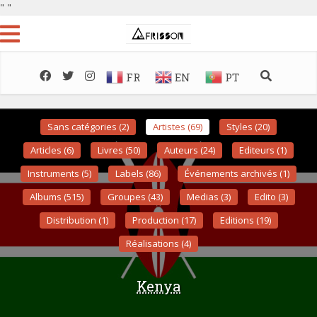
"
"
FR
EN
PT
Sans catégories (2)
Artistes (69)
Styles (20)
Articles (6)
Livres (50)
Auteurs (24)
Editeurs (1)
Instruments (5)
Labels (86)
Événements archivés (1)
Albums (515)
Groupes (43)
Medias (3)
Edito (3)
Distribution (1)
Production (17)
Editions (19)
Réalisations (4)
Kenya