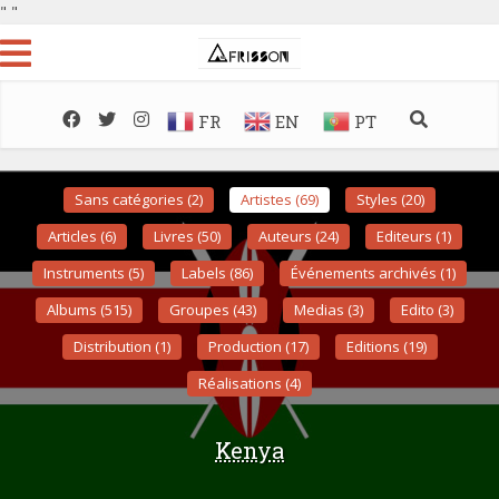
"
"
FR
EN
PT
Sans catégories (2)
Artistes (69)
Styles (20)
Articles (6)
Livres (50)
Auteurs (24)
Editeurs (1)
Instruments (5)
Labels (86)
Événements archivés (1)
Albums (515)
Groupes (43)
Medias (3)
Edito (3)
Distribution (1)
Production (17)
Editions (19)
Réalisations (4)
Kenya