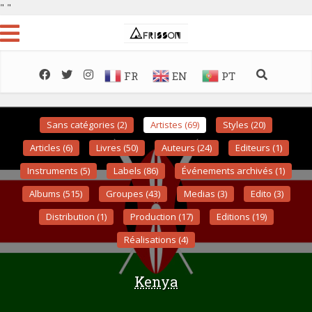
"
"
FR
EN
PT
Sans catégories (2)
Artistes (69)
Styles (20)
Articles (6)
Livres (50)
Auteurs (24)
Editeurs (1)
Instruments (5)
Labels (86)
Événements archivés (1)
Albums (515)
Groupes (43)
Medias (3)
Edito (3)
Distribution (1)
Production (17)
Editions (19)
Réalisations (4)
Kenya