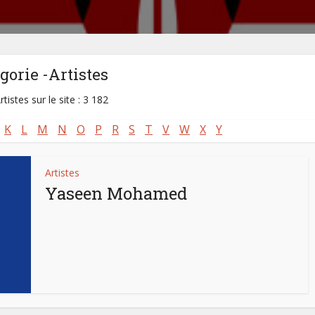
gorie -Artistes
rtistes sur le site : 3 182
K
L
M
N
O
P
R
S
T
V
W
X
Y
Artistes
Yaseen Mohamed