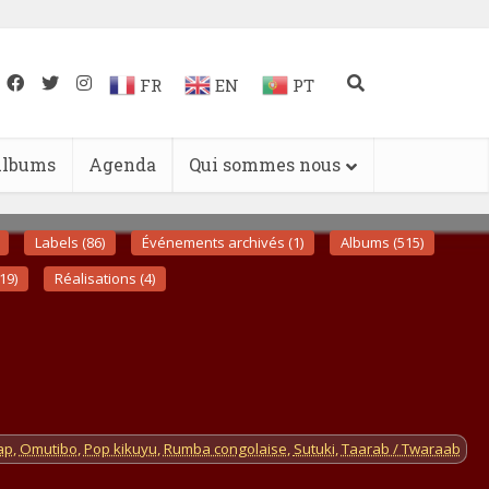
FR
EN
PT
lbums
Agenda
Qui sommes nous
Labels (86)
Événements archivés (1)
Albums (515)
19)
Réalisations (4)
ap
,
Omutibo
,
Pop kikuyu
,
Rumba congolaise
,
Sutuki
,
Taarab / Twaraab