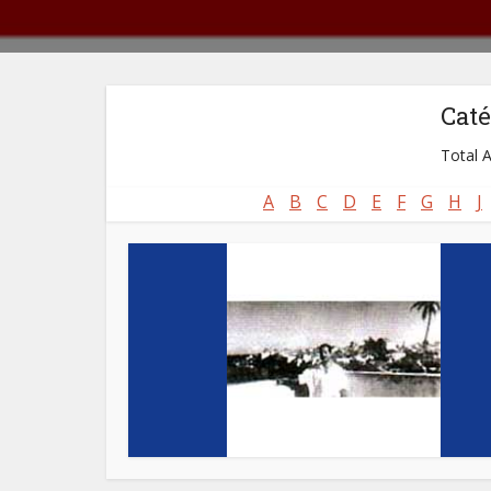
Caté
Total A
A
B
C
D
E
F
G
H
J