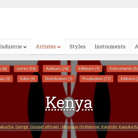
Industrie
Artistes
Styles
Instruments
A
s (6)
Livres (50)
Auteurs (24)
Editeurs (1)
Instruments (5)
as (3)
Edito (3)
Distribution (1)
Production (17)
Editions (
Kenya
akacha
,
Genge
,
Gospel africain - Musique chrétienne
,
Kanindo
,
Kapuka R