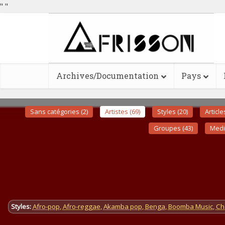
"
"
Archives/Documentation
Pays
Sans catégories (2)
Artistes (69)
Styles (20)
Article
Groupes (43)
Medi
Styles:
Afro-pop
,
Afro-reggae
,
Akamba pop
,
Benga
,
Boomba Music
,
Ch