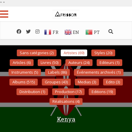
"
"
FR
EN
PT
Sans catégories (2)
Artistes (69)
Styles (20)
Articles (6)
Livres (50)
Auteurs (24)
Editeurs (1)
Instruments (5)
Labels (86)
Événements archivés (1)
Albums (515)
Groupes (43)
Medias (3)
Edito (3)
Distribution (1)
Production (17)
Editions (19)
Réalisations (4)
Kenya