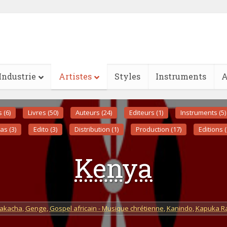
Industrie
Artistes
Styles
Instruments
A
s (6)
Livres (50)
Auteurs (24)
Editeurs (1)
Instruments (5)
as (3)
Edito (3)
Distribution (1)
Production (17)
Editions (
Kenya
akacha
,
Genge
,
Gospel africain - Musique chrétienne
,
Kanindo
,
Kapuka R