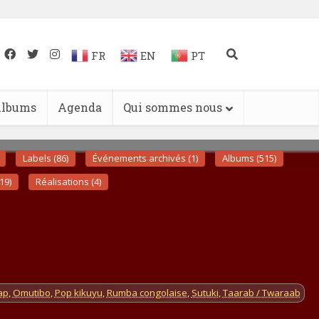
FR
EN
PT
lbums
Agenda
Qui sommes nous
Labels (86)
Événements archivés (1)
Albums (515)
19)
Réalisations (4)
ap
,
Omutibo
,
Pop kikuyu
,
Rumba congolaise
,
Sutuki
,
Taarab / Twaraab