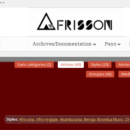
"
"
Archives/Documentation
Pays
Sans catégories (2)
Artistes (69)
Styles (20)
Article
Groupes (43)
Medi
Styles:
Afro-pop
,
Afro-reggae
,
Akamba pop
,
Benga
,
Boomba Music
,
Ch