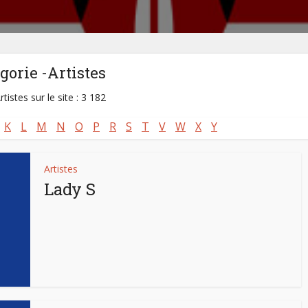
gorie -Artistes
rtistes sur le site : 3 182
K
L
M
N
O
P
R
S
T
V
W
X
Y
Artistes
Lady S