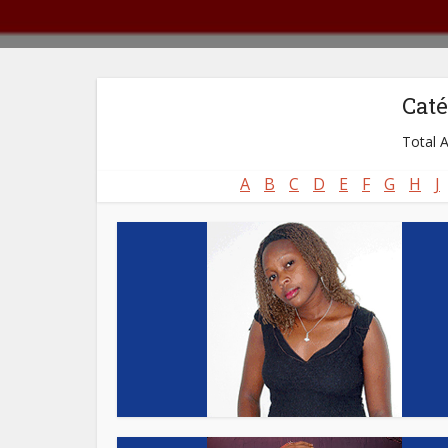
Caté
Total A
A
B
C
D
E
F
G
H
J