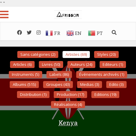
"
"
FR
EN
PT
Sans catégories (2)
Artistes (69)
Styles (20)
Articles (6)
Livres (50)
Auteurs (24)
Editeurs (1)
Instruments (5)
Labels (86)
Événements archivés (1)
Albums (515)
Groupes (43)
Medias (3)
Edito (3)
Distribution (1)
Production (17)
Editions (19)
Réalisations (4)
Kenya