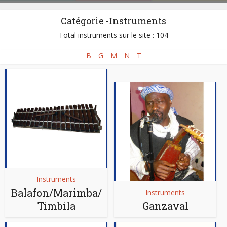
Styles:
Afro-fusion/afrobeats
,
Afro-jazz
,
Afro-rap
,
Assiko
,
Bend skin
,
Catégorie -Instruments
Bikutsi
,
Gospel africain - Musique chrétienne
,
Makossa
,
Soul Lessa
Total instruments sur le site : 104
B
G
M
N
T
Instruments
Balafon/Marimba/
Instruments
Timbila
Ganzaval