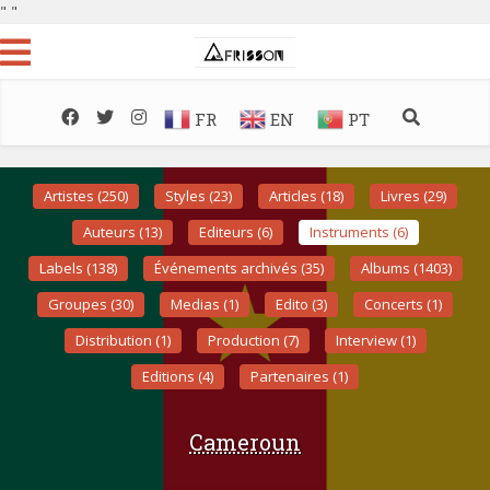
"
"
FR
EN
PT
Artistes (250)
Styles (23)
Articles (18)
Livres (29)
Auteurs (13)
Editeurs (6)
Instruments (6)
Labels (138)
Événements archivés (35)
Albums (1403)
Groupes (30)
Medias (1)
Edito (3)
Concerts (1)
Distribution (1)
Production (7)
Interview (1)
Editions (4)
Partenaires (1)
Cameroun