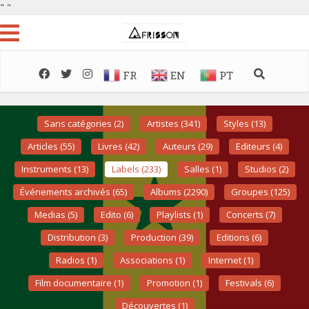
"
"
FR
EN
PT
Sans catégories (2)
Artistes (341)
Styles (13)
Articles (55)
Livres (42)
Auteurs (29)
Editeurs (4)
Instruments (13)
Labels (233)
Salles (1)
Studios (2)
Événements archivés (65)
Albums (2290)
Groupes (125)
Medias (5)
Edito (6)
Playlists (1)
Concerts (7)
Distribution (3)
Production (39)
Editions (6)
Radios (1)
Associations (1)
Internet (1)
Film documentaire (1)
Promotion (1)
Festivals (6)
Découvertes (1)