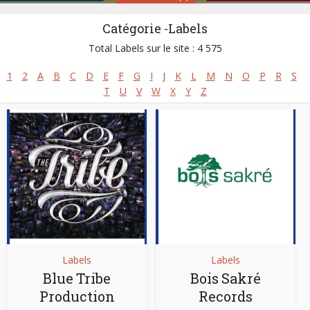
Catégorie -Labels
Sénégal
Total Labels sur le site : 4 575
1
2
A
B
C
D
E
F
G
I
J
K
L
M
N
O
P
R
S
Styles:
Afro-jazz
,
Afro-rap
,
Afro-reggae
,
Folk Music
,
T
U
V
W
X
Y
Z
Gospel africain - Musique chrétienne
,
Mbalax
,
Musique Classique Africaine
,
Musique islamique
,
Musique mandingue
,
Musique peule
,
Salsa africaine
Site :
https://www.senegalaisement.com
Labels
Labels
Blue Tribe
Bois Sakré
Production
Records