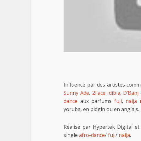
Influencé par des artistes com
Sunny Ade
,
2Face Idibia
,
D’Banj
dance
aux parfums
fuji
,
naija 
yoruba, en pidgin ou en anglais.
Réalisé par Hypertek Digital e
single
afro-dance
/
fuji
/
naija
.