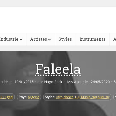
Industrie
Artistes
Styles
Instruments
A
Faleela
e créé le : 19/01/2015
par
Nago Seck
Mis à jour le : 24/05/2020
5
k Digital
Pays:
Nigeria
Styles:
Afro-dance
,
Fuji Music
,
Naija Music