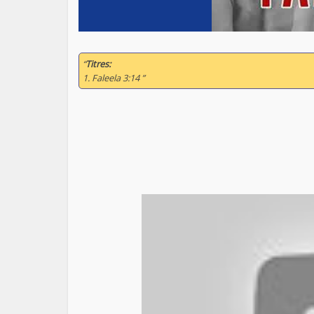
“
Titres:
1. Faleela 3:14 ”