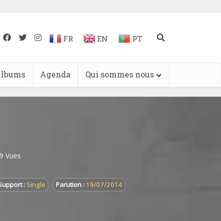
FR
EN
PT
lbums
Agenda
Qui sommes nous
9 Vues
Support :
Single
Parution :
19/07/2014