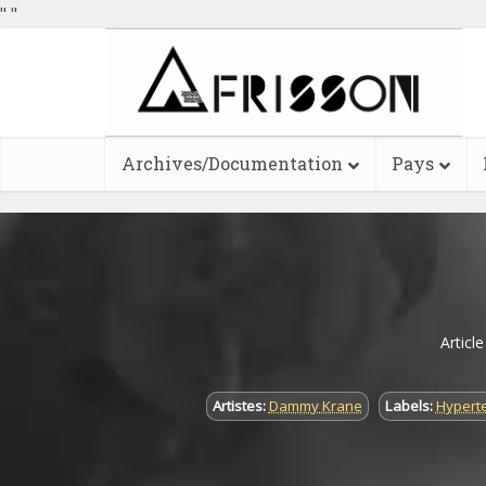
"
"
Archives/Documentation
Pays
Articl
Artistes:
Dammy Krane
Labels:
Hyperte