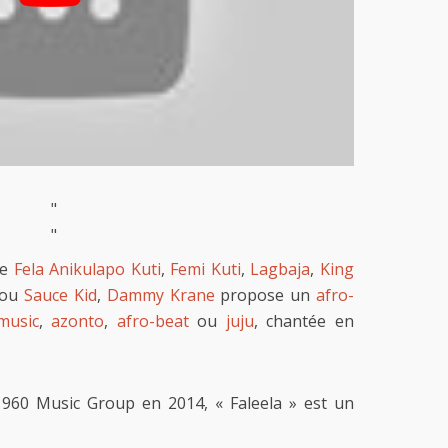
"
"
me
Fela Anikulapo Kuti
,
Femi Kuti
,
Lagbaja
,
King
ou
Sauce Kid
,
Dammy Krane
propose un
afro-
music
,
azonto
,
afro-beat
ou
juju
, chantée en
t 960 Music Group en 2014, « Faleela » est un