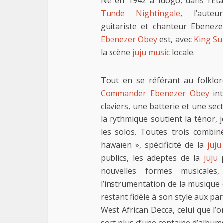
Né en 1942 à Idogo, dans l’Eta
Tunde Nightingale
, l’auteu
guitariste et chanteur Ebenez
Ebenezer Obey
est, avec
King Su
la scène
juju music
locale.
Tout en se référant au folklore
Commander Ebenezer Obey
int
claviers, une batterie et une sect
la rythmique soutient la ténor, 
les solos. Toutes trois combi
hawaïen », spécificité de la
juju
publics, les adeptes de la
juju
p
nouvelles formes musicales,
l’instrumentation de la musique 
restant fidèle à son style aux p
West African Decca, celui que 
sort plus d’une centaine d’album