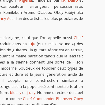
t d’Ogun (
Nigeria
), influencé par
I.K. Dairo
et
r-compositeur, arrangeur, percussionniste,
er Remilekun Aremu Olasupo Obey-Fabiyi aka
nny Ade
, l’un des artistes les plus populaires de
 d’origine, celui que l’on appelle aussi
Chief
roduit dans sa
juju
(ou « miliki sound ») des
ion de guitares : la guitare ténor est en retrait,
jouant la même partition tandis que la lead fait
nées à la sienne donnent une sorte de « son
moderne. Soucieux de toucher deux types de
ure et dure et la jeune génération avide de
 il adopte une construction similaire à
congolaise à la popularité continentale tout en
arfums
bluesy
et
jazzy
. Nommé directeur du label
l’on surnomme
Chief Commander Ebenezer Obey
s dont de nombreux disques d’or.