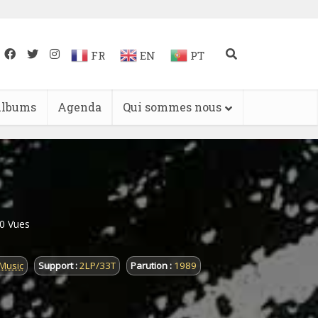
FR
EN
PT
lbums
Agenda
Qui sommes nous
0 Vues
 Music
Support :
2LP/33T
Parution :
1989