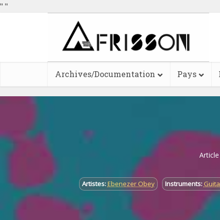
"
"
Archives/Documentation
Pays
Articl
Artistes:
Ebenezer Obey
Instruments:
Guita