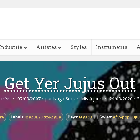
Industrie
Artistes
Styles
Instruments
A
Get Yer Jujus Out
e créé le : 07/05/2007
par
Nago Seck
Mis à jour le : 24/05/2020
5
re
Labels:
Media 7
,
Provogue
Pays:
Nigeria
Styles:
Afro-pop
,
Juju