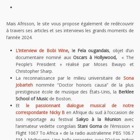
Mais Afrisson, le site vous propose également de redécouvrir
à travers ses articles et ses interviews les grands moments de
l’année 2024.
L’interview de Bobi Wine
,
l
e Fela ougandais
, objet d’un
documentaire nominé aux
Oscars à Hollywood,
« The
People’s President » réalisé par Moses Bwayo et
Christopher Sharp.
La reconnaissance par le milieu universitaire de
Sona
Jobarteh
nommée “Doctor honoris causa” de la plus
prestigieuse école de musique des États-Unis, la
Berklee
School of Music
de Boston.
Et
le passionnant dialogue musical de notre
correspondante Nicky B
en Afrique du sud à l’occasion de
son reportage au festival
Sakyo à la Réunion
avec
l’animateur vedette congolais
Stani Goma
de l’émission «
Flight 1067 To Africa » de la radio australienne PBS 106.7
FM à Melbourne. Une belle rencontre avec l’Océan Indien