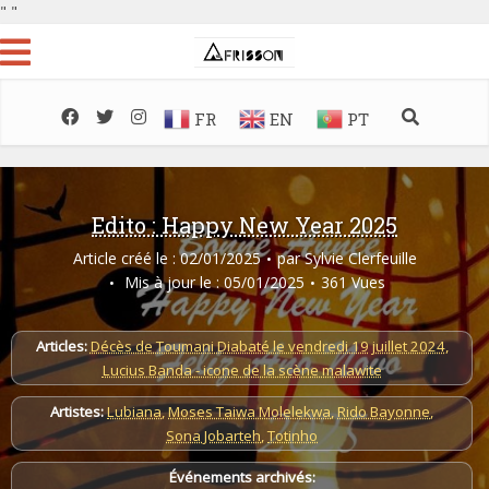
"
"
FR
EN
PT
Edito : Happy New Year 2025
Article créé le : 02/01/2025
par
Sylvie Clerfeuille
Mis à jour le : 05/01/2025
361 Vues
Articles:
Décès de Toumani Diabaté le vendredi 19 juillet 2024
,
Lucius Banda - icone de la scène malawite
Artistes:
Lubiana
,
Moses Taiwa Molelekwa
,
Rido Bayonne
,
Sona Jobarteh
,
Totinho
Événements archivés: