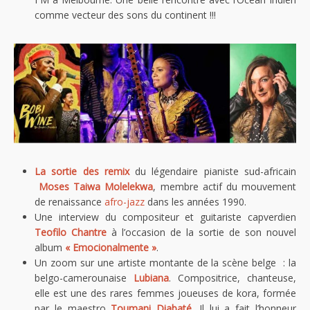
comme vecteur des sons du continent !!!
La sortie des remix
du légendaire pianiste sud-africain
Moses Taiwa Molelekwa
, membre actif du mouvement
de renaissance
afro-jazz
dans les années 1990.
Une interview du compositeur et guitariste capverdien
Teofilo Chantre
à l’occasion de la sortie de son nouvel
album
« Emocionalmente »
.
Un zoom sur une artiste montante de la scène belge : la
belgo-camerounaise
Lubiana
. Compositrice, chanteuse,
elle est une des rares femmes joueuses de kora, formée
par le maestro
Toumani Diabaté
. Il lui a fait l’honneur